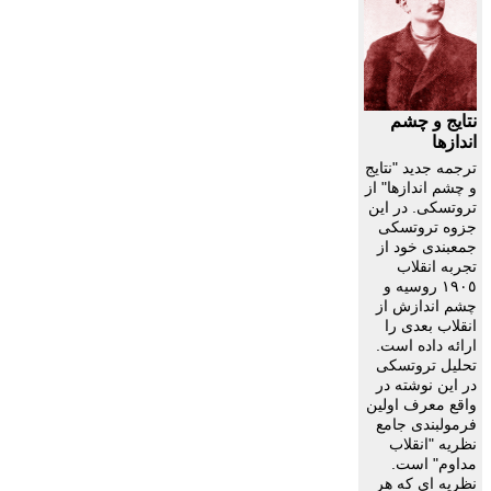
نتايج و چشم
اندازها
ترجمه جديد "نتايج
و چشم اندازها" از
تروتسکى. در اين
جزوه تروتسکى
جمعبندى خود از
تجربه انقلاب
١٩٠٥ روسيه و
چشم اندازش از
انقلاب بعدى را
ارائه داده است.
تحليل تروتسکى
در اين نوشته در
واقع معرف اولين
فرمولبندى جامع
نظريه "انقلاب
مداوم" است.
نظريه اى که هر