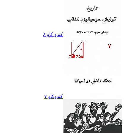
کندو کاو ٨
کندوکاو ۷