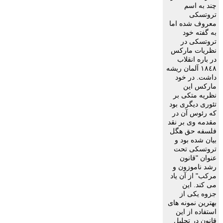
چند به اسم
تروتسکى
معروف شده اما
به گفته خود
تروتسکى در
نظريات مارکس
در باره انقلاب
١٨٤٨ آلمان ريشه
داشت. در خود
مارکس اين
نظريه متکى بر
تئورى ديگرى بود
که رئوس آن در
مقدمه وى بر نقد
فلسفه حق هگل
بيان شده بود و
تروتسکى تحت
عنوان "قانون
رشد ناموزون و
مرکب" از آن ياد
مى کند. اين
جزوه يکى از
بهترين نمونه هاى
استفاده از اين
قانون در تحليل