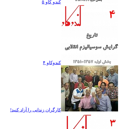
کندو کاو ٥
کندوکاو ۴
کارگران زندانى را آزاد کنيد!