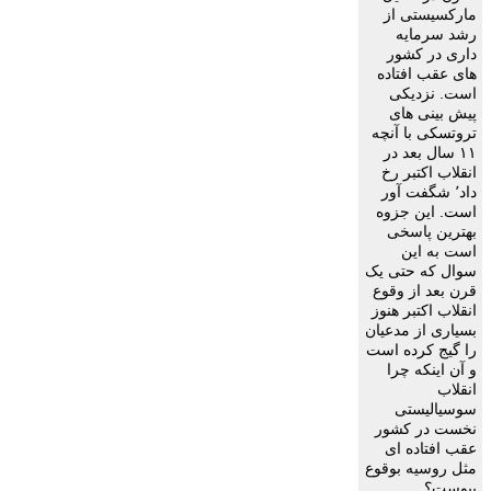
مارکسيستى از
رشد سرمايه
دارى در کشور
هاى عقب افتاده
است. نزديکى
پيش بينى هاى
تروتسکى با آنچه
١١ سال بعد در
انقلاب اکتبر رخ
داد٬ شگفت آور
است. اين جزوه
بهترين پاسخى
است به اين
سوال که حتى يک
قرن بعد از وقوع
انقلاب اکتبر هنوز
بسيارى از مدعيان
را گيج کرده است
و آن اينکه چرا
انقلاب
سوسياليستى
نخست در کشور
عقب افتاده اى
مثل روسيه بوقوع
پيوست؟