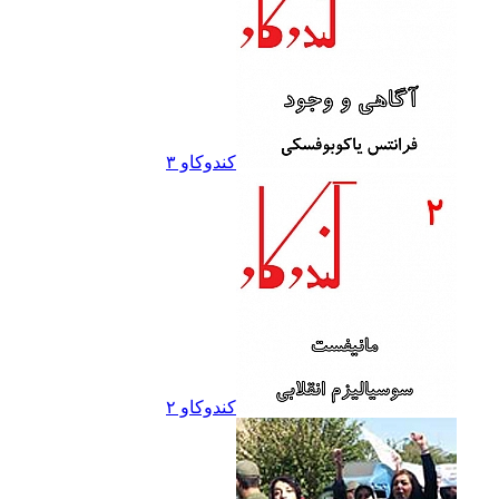
کندوکاو ۳
کندوکاو ۲