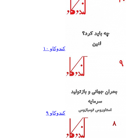
کندوکاو ١٠
کندوکاو ٩