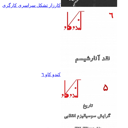
کارزار تشکل سراسرى کارگرى
کندو کاو ٦