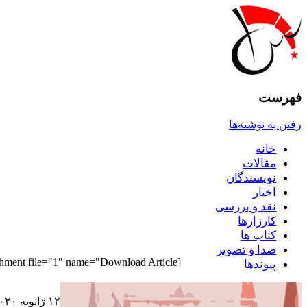
فهرست
رفتن به نوشته‌ها
خانه
مقالات
نويسندگان
اخبار
نقد و بررسى
کارزارها
کتاب ها
صدا و تصوير
[pdf_attachment file="1" name="Download Article"]
پيوندها