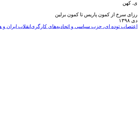
ی. کهن
رزای سرخ از کمون پاریس تا کمون برلین
دى ١٣٩٨
اعتصاب توده اى، حزب سیاسی و اتحادیه‌های کارگری
انقلاب ايران و