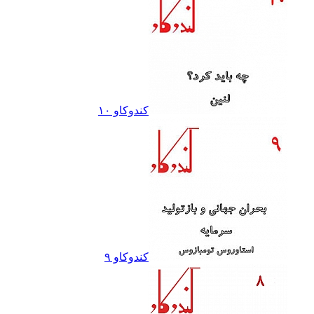
کندوکاو ١٠
کندوکاو ٩