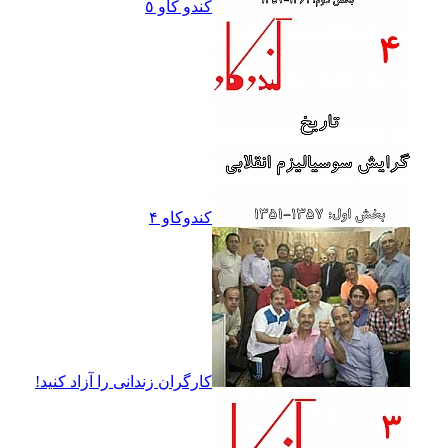
کندو کاو ٥
کندوکاو ۴
کارگران زندانى را آزاد کنيد!