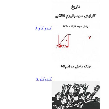
کندو کاو ٨
کندوکاو ۷