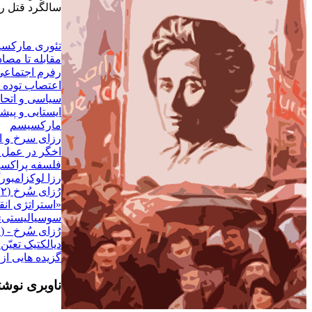
سالگرد قتل رز
تئوری مارکسیس
مقابله تا مصا
رفرم اجتماعی 
اعتصاب توده 
سیاسی و اتحاد
ایستایی و پیش
مارکسیسم
رزاى سرخ و 
اخگر در عمل 
فلسفه پراکسی
رزا لوکزامبور
ر
«استراتژی انق
سوسیالیستی»
رُزای سُرخ - (١)
ديالکتيک تعيّ
گزيده هايى از
ناوبری نوشت