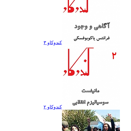
کندوکاو ۳
کندوکاو ۲