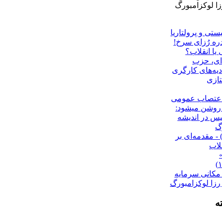
ا لوکزامبورگ
تی و پرولتاریا
دره رُزای سرخ!
یا انقلاب؟
اى، حزب
یه‌های کارگری
تازی
اعتصاب عمومى
روشن میشود:
س در اندیشه
گ
ُزای سُرخ (۲) - مقدمه‌ای بر
لاب
ن مکانى سرمايه
 رزا لوکزامبورگ
ه