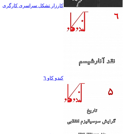
کارزار تشکل سراسرى کارگرى
کندو کاو ٦