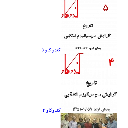
کندو کاو ٥
کندوکاو ۴