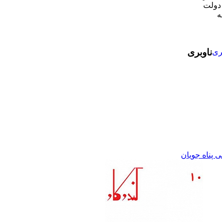
 دولت
ه
ناوبری
ری
 پناه جویان