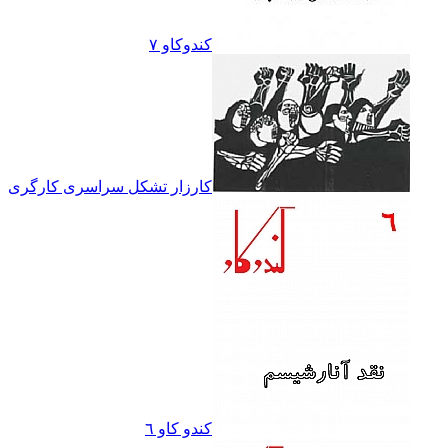
کندوکاو ۷
کارزار تشکل سراسرى کارگرى
کندو کاو ٦