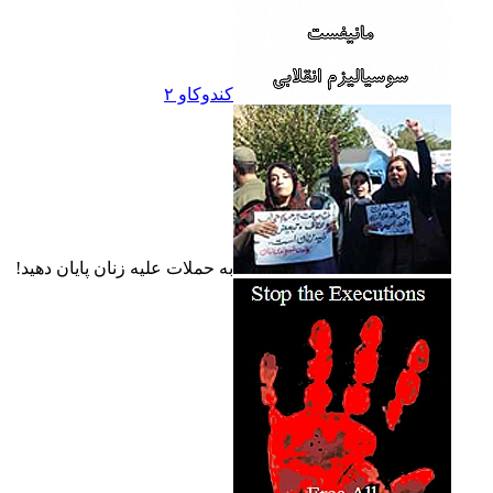
کندوکاو ۲
به حملات عليه زنان پايان دهيد!