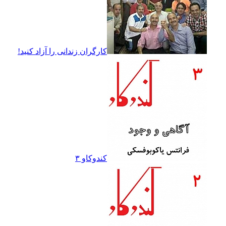
کارگران زندانى را آزاد کنيد!
کندوکاو ۳