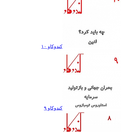
کندوکاو ١٠
کندوکاو ٩