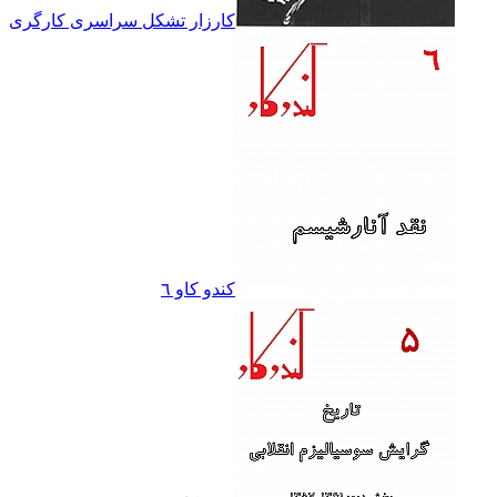
کارزار تشکل سراسرى کارگرى
کندو کاو ٦