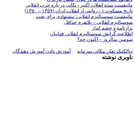
مانيفست سده انقلاب اکتبر - نکاتى در باره حزب انقلابى
تاریخ مسکوت ۱ - روایتى از انقلاب ایران (١٣٥٧ – ١٣٥٠)
مانيفست سوسياليزم انقلابى: پيشنهادى براى بحث
سوسياليزم انقلابى – پلاتفرم حداقل
ترازنامه و چشم انداز
اطلاعيه گرايش سوسياليزم انقلابى فداييان
سومين سالروز – اکنون چه؟
ديالکتيک تعيّن مکانى سرمايه
آموزش دادن آموزش دهندگان
ناوبری نوشته