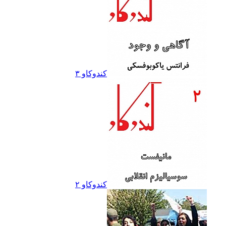
کندوکاو ۳
کندوکاو ۲