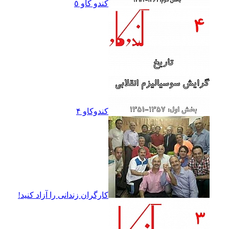
کندو کاو ٥
کندوکاو ۴
کارگران زندانى را آزاد کنيد!