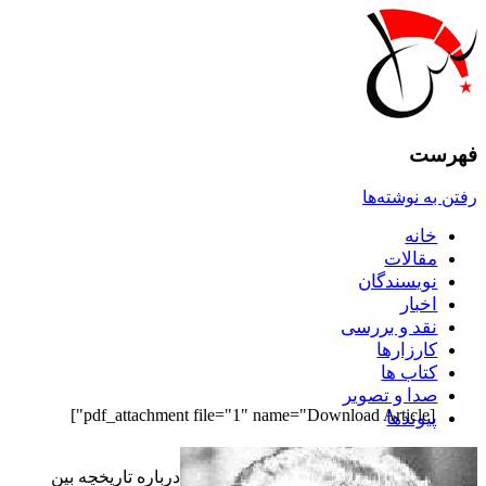
فهرست
رفتن به نوشته‌ها
خانه
مقالات
نويسندگان
اخبار
نقد و بررسى
کارزارها
کتاب ها
صدا و تصوير
[pdf_attachment file="1" name="Download Article"]
پيوندها
درباره تاریخچه بین