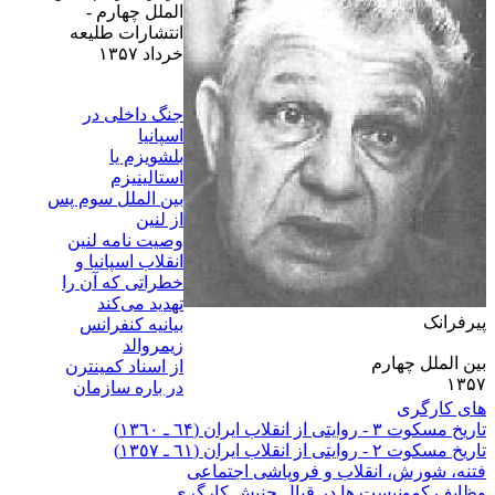
الملل چهارم -
انتشارات طلیعه
خرداد ۱۳۵۷
جنگ داخلی در
اسپانیا
بلشويزم يا
استالينيزم
بين الملل سوم پس
از لنين
وصیت نامه لنین
انقلاب اسپانیا و
خطراتی که آن را
تهدید می‌کند
پیرفرانک
بيانيه کنفرانس
زيمروالد
بین الملل چهارم
از اسناد کمينترن
۱۳۵۷
در باره سازمان
هاى کارگرى
تاريخ مسکوت ٣ - روايتى از انقلاب ايران (٦۴ ـ ١٣٦٠)
تاريخ مسکوت ٢ - روايتى از انقلاب ايران (٦١ ـ ١٣٥٧)
فتنه، شورش، انقلاب و فروپاشى اجتماعى
وظايف کمونيست ها در قبال جنبش کارگرى