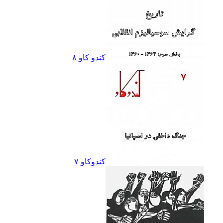
کندو کاو ٨
کندوکاو ۷