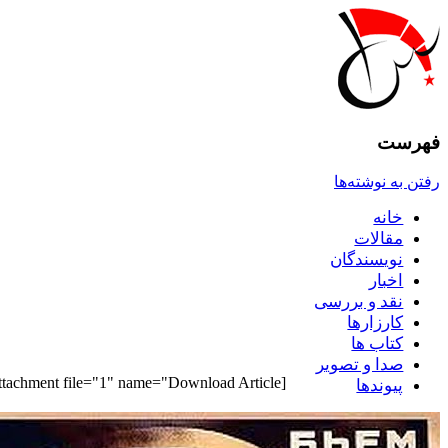
فهرست
رفتن به نوشته‌ها
خانه
مقالات
نويسندگان
اخبار
نقد و بررسى
کارزارها
کتاب ها
صدا و تصوير
[pdf_attachment file="1" name="Download Article"]
پيوندها