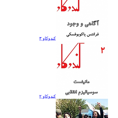
کندوکاو ۳
کندوکاو ۲