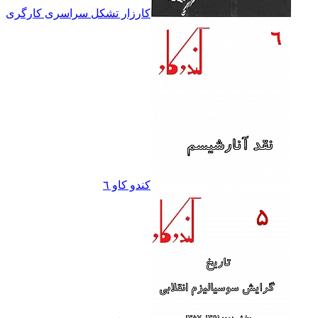
کارزار تشکل سراسرى کارگرى
کندو کاو ٦