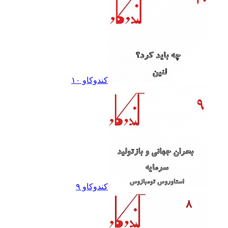
کندوکاو ١٠
کندوکاو ٩