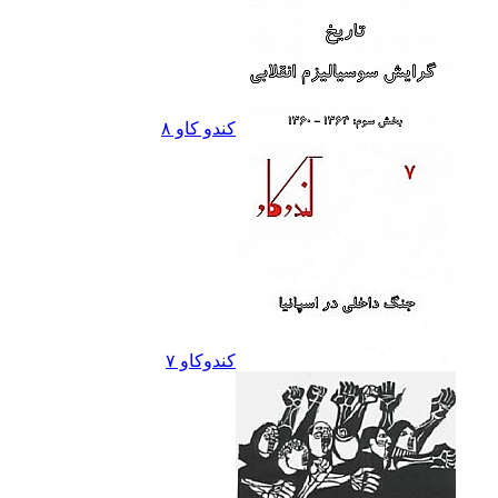
کندو کاو ٨
کندوکاو ۷