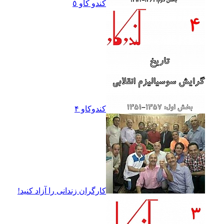
کندو کاو ٥
کندوکاو ۴
کارگران زندانى را آزاد کنيد!