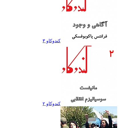
کندوکاو ۳
کندوکاو ۲