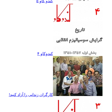
کندو کاو ٥
کندوکاو ۴
کارگران زندانى را آزاد کنيد!