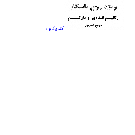
کندوکاو ۱