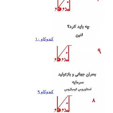
کندوکاو ١٠
کندوکاو ٩