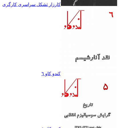
کارزار تشکل سراسرى کارگرى
کندو کاو ٦