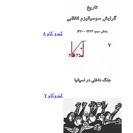
کندو کاو ٨
کندوکاو ۷