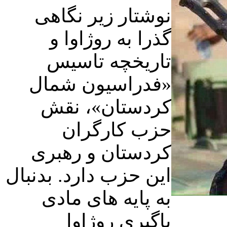
نوشتار زیر نگاهی
گذرا به روژاوا و
تاریخچه تاسیس
«فدراسیون شمال
کردستان»، نقش
حزب کارگران
کردستان و رهبری
این حزب دارد. بدنبال
به پایه های مادی
پاگیری روژاوا