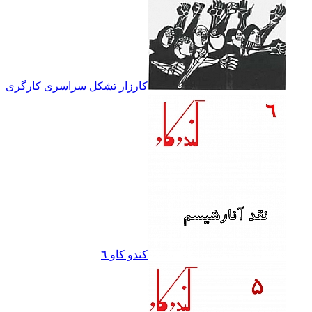
کارزار تشکل سراسرى کارگرى
کندو کاو ٦