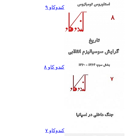
کندوکاو ٩
کندو کاو ٨
کندوکاو ۷