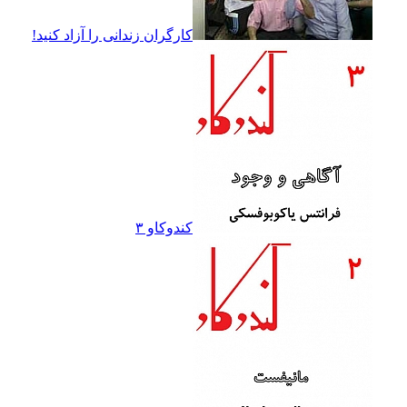
کارگران زندانى را آزاد کنيد!
کندوکاو ۳