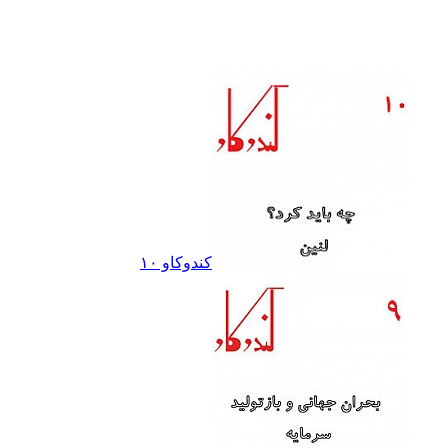
کندوکاو ١٠