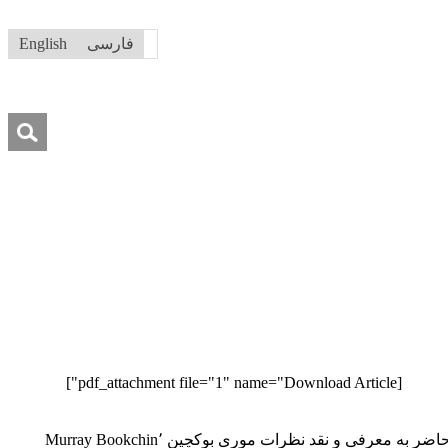
فارسی
English
جستجو
برای:
[pdf_attachment file="1" name="Download Article"]
نوشتار حاضر به معرفی و نقد نظرات موری بوکچین Murray Bookchin٬