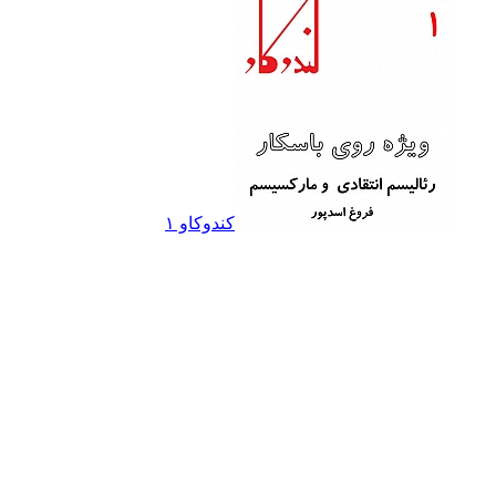
کندوکاو ۱