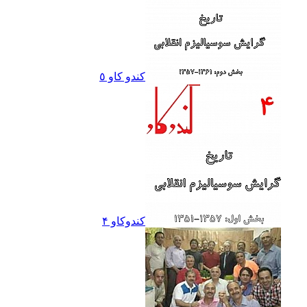
کندو کاو ٥
کندوکاو ۴