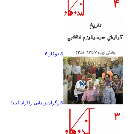
کندوکاو ۴
کارگران زندانى را آزاد کنيد!