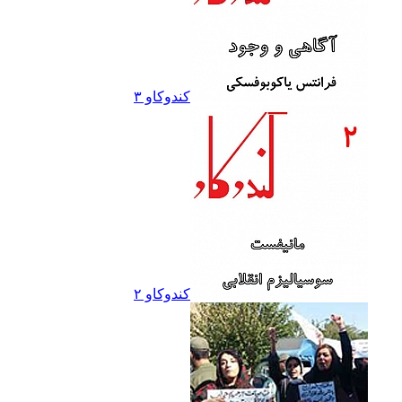
کندوکاو ۳
کندوکاو ۲