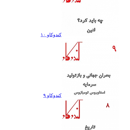
کندوکاو ١٠
کندوکاو ٩