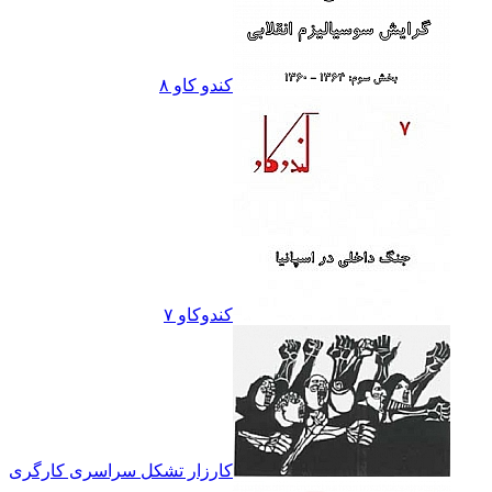
کندو کاو ٨
کندوکاو ۷
کارزار تشکل سراسرى کارگرى