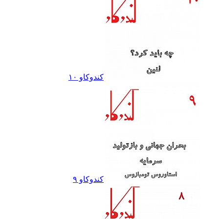
کندوکاو ١٠
کندوکاو ٩