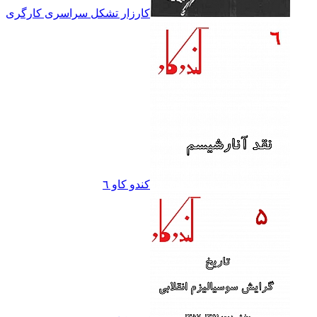
کارزار تشکل سراسرى کارگرى
کندو کاو ٦