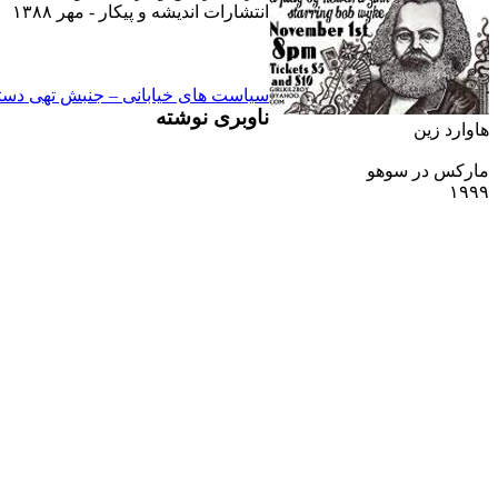
انتشارات انديشه و پيکار - مهر ۱۳۸۸
سياست هاى خيابانى – جنبش تهى دستا
ناوبری نوشته
هاوارد زين
مارکس در سوهو
۱۹۹۹