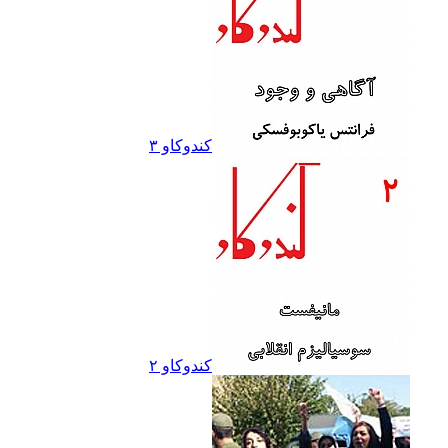
کندوکاو ۳
کندوکاو ۲