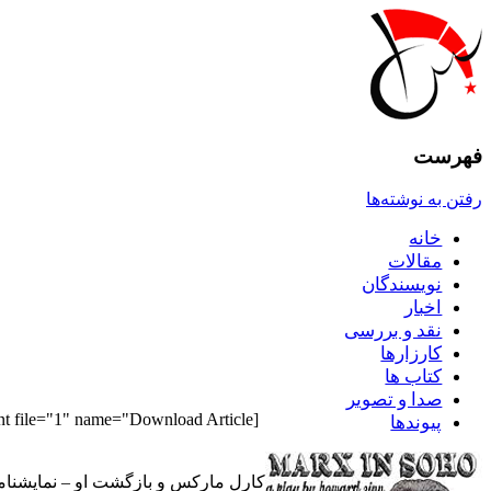
فهرست
رفتن به نوشته‌ها
خانه
مقالات
نويسندگان
اخبار
نقد و بررسى
کارزارها
کتاب ها
صدا و تصوير
[pdf_attachment file="1" name="Download Article"]
پيوندها
کارل مارکس و بازگشت او – نمايشنامه