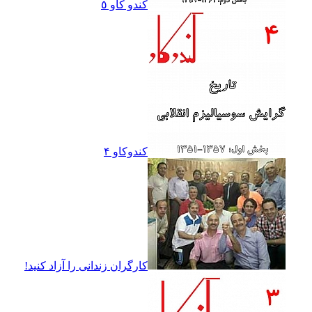
کندو کاو ٥
کندوکاو ۴
کارگران زندانى را آزاد کنيد!