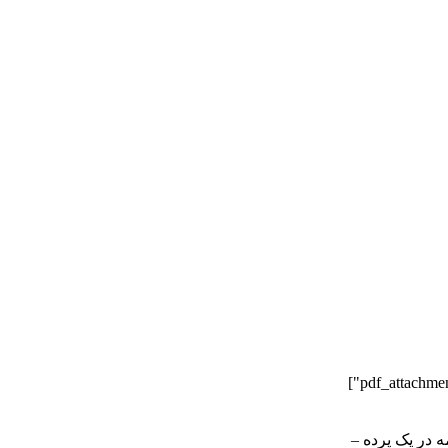
درباره ما
تماس با ما
کمک به ما
 در يک پرده –