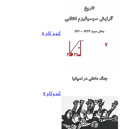
کندو کاو ٨
کندوکاو ۷