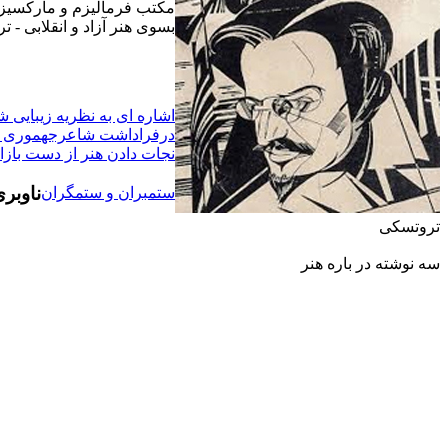
مکتب فرماليزم و مارکسيزم
بسوى هنر آزاد و انقلابى - ت
اشاره ای به نظريه زيبايی
درفراداشت شاعرجهموری ش
نجات دادن هنر از دست بازا
ناوبر
ستمبران و ستمگران
تروتسکی
سه نوشته در باره هنر