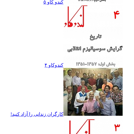
کندو کاو ٥
کندوکاو ۴
کارگران زندانى را آزاد کنيد!