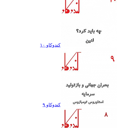
کندوکاو ١٠
کندوکاو ٩