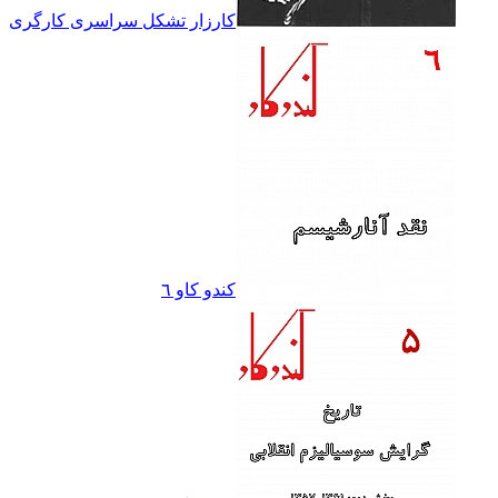
کارزار تشکل سراسرى کارگرى
کندو کاو ٦