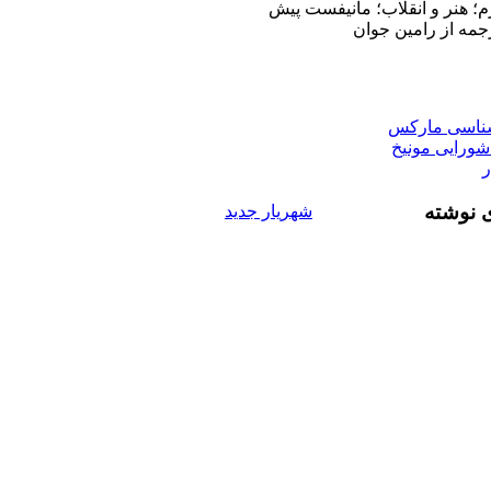
؛ هنر و انقلاب؛ مانيفست پيش
رجمه از رامين جوان
 شناسی ماركس
ورایی مونیخ
ر
ی نوشته
شهريار جديد