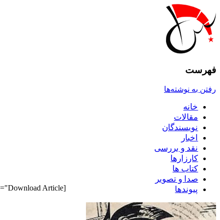
فهرست
رفتن به نوشته‌ها
خانه
مقالات
نويسندگان
اخبار
نقد و بررسى
کارزارها
کتاب ها
صدا و تصوير
[pdf_attachment file="1" name="Download Article"]
پيوندها