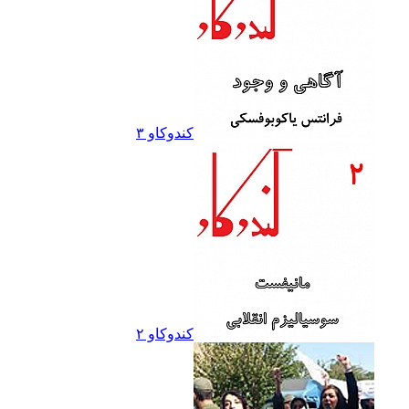
کندوکاو ۳
کندوکاو ۲