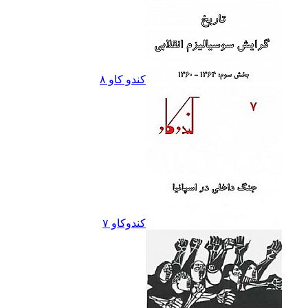
کندو کاو ٨
کندوکاو ۷