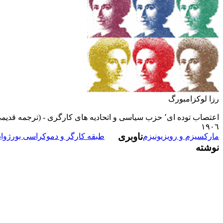
رزا لوکزامبورگ
اعتصاب توده اى٬ حزب سياسى و اتحاديه هاى کارگرى - (ترجمه قديمى)
١٩٠٦
ناوبری
مارکسيزم و رويزيونيزم
طبقه کارگر و دموکراسى بورژوا
نوشته