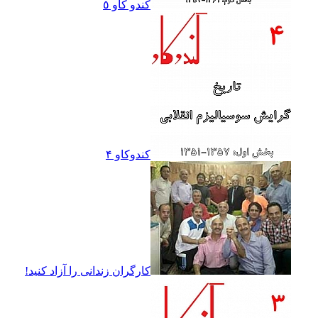
کندو کاو ٥
کندوکاو ۴
کارگران زندانى را آزاد کنيد!