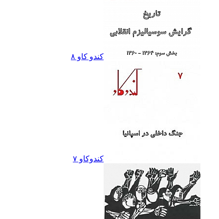
کندو کاو ٨
کندوکاو ۷