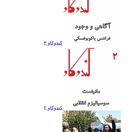
کندوکاو ۳
کندوکاو ۲