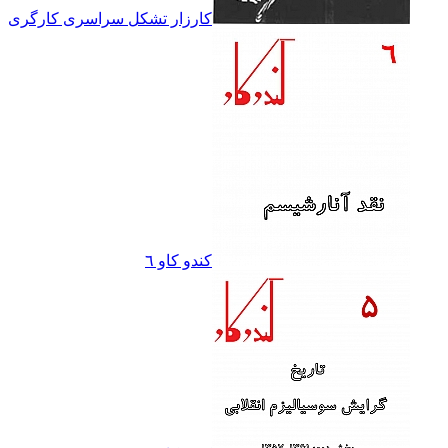
کارزار تشکل سراسرى کارگرى
کندو کاو ٦