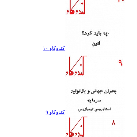
کندوکاو ١٠
کندوکاو ٩