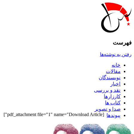
فهرست
رفتن به نوشته‌ها
خانه
مقالات
نويسندگان
اخبار
نقد و بررسى
کارزارها
کتاب ها
صدا و تصوير
[pdf_attachment file="1" name="Download Article"]
پيوندها