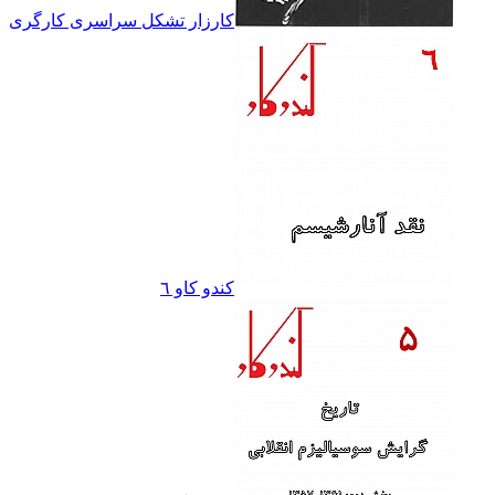
کارزار تشکل سراسرى کارگرى
کندو کاو ٦