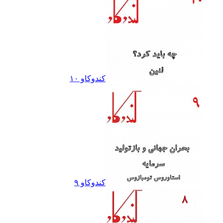
کندوکاو ١٠
کندوکاو ٩