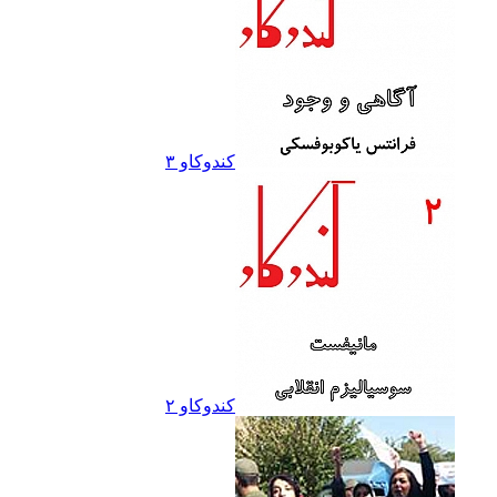
کندوکاو ۳
کندوکاو ۲