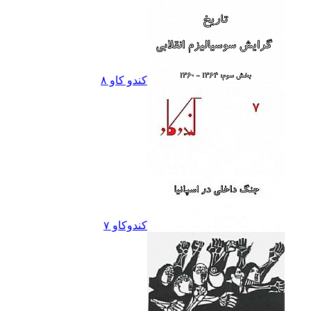
کندو کاو ٨
کندوکاو ۷