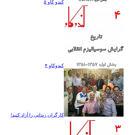
کندو کاو ٥
کندوکاو ۴
کارگران زندانى را آزاد کنيد!