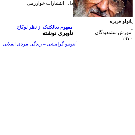
داد
انتشارات خوارزمى
-
پائولو فريره
مفهوم دیالکتیک از نظر لوکاچ
ناوبری نوشته
آموزش ستمديدگان
۱۹۷۰
آنتونيو گرامشى – زندگى مردى انقلابى