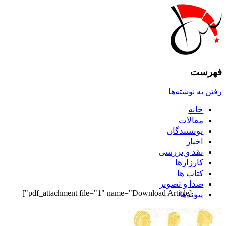
فهرست
رفتن به نوشته‌ها
خانه
مقالات
نويسندگان
اخبار
نقد و بررسى
کارزارها
کتاب ها
صدا و تصوير
[pdf_attachment file="1" name="Download Article"]
پيوندها