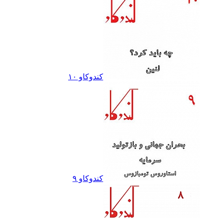
کندوکاو ١٠
کندوکاو ٩