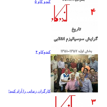
کندو کاو ٥
کندوکاو ۴
کارگران زندانى را آزاد کنيد!