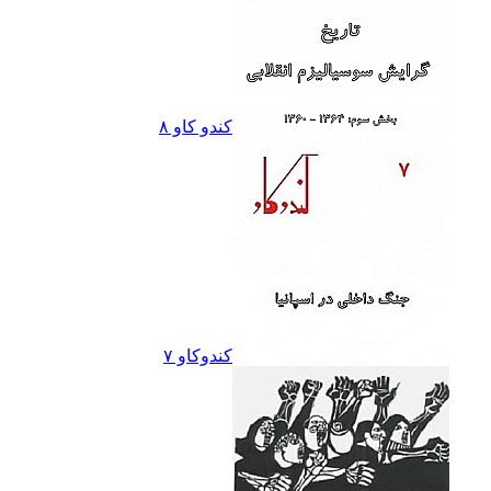
کندو کاو ٨
کندوکاو ۷