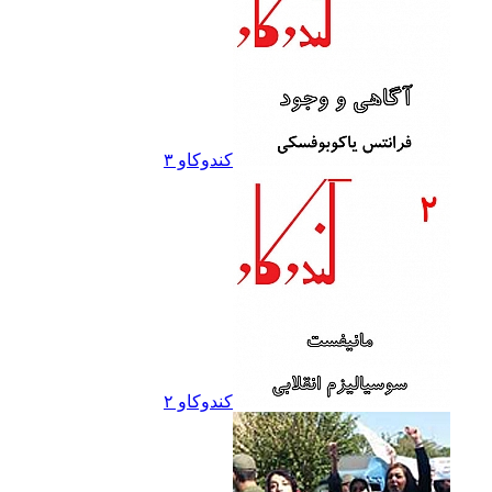
کندوکاو ۳
کندوکاو ۲