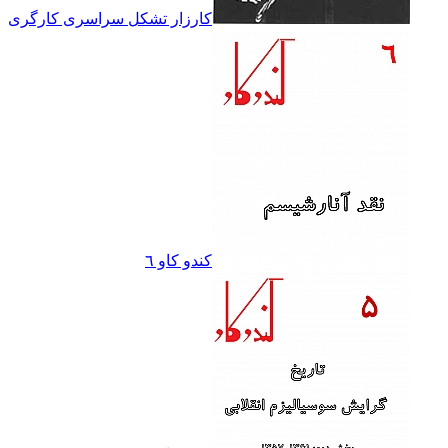
کارزار تشکل سراسرى کارگرى
کندو کاو ٦