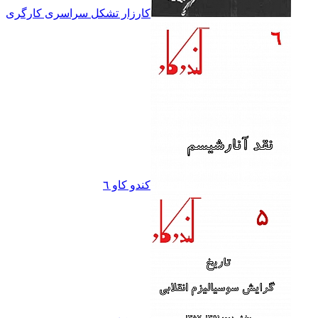
کارزار تشکل سراسرى کارگرى
کندو کاو ٦