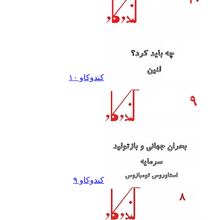
کندوکاو ١٠
کندوکاو ٩