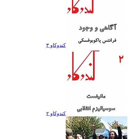
کندوکاو ۳
کندوکاو ۲