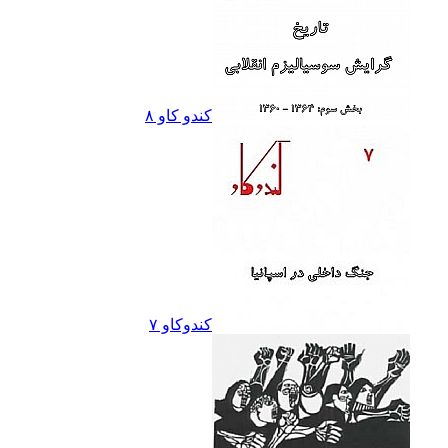
کندو کاو ٨
کندوکاو ۷