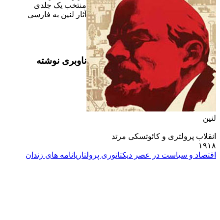
منتخب يک جلدى
آثار لنين به فارسى
ناوبری نوشته
لنين
انقلاب پرولترى و کائوتسکى مرتد
۱۹۱۸
اقتصاد و سياست در عصر ديکتاتورى پرولتاريا
نامه هاى زندان