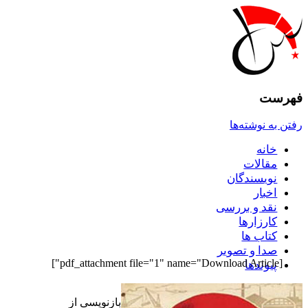
فهرست
رفتن به نوشته‌ها
خانه
مقالات
نويسندگان
اخبار
نقد و بررسى
کارزارها
کتاب ها
صدا و تصوير
[pdf_attachment file="1" name="Download Article"]
پيوندها
بازنويسى از