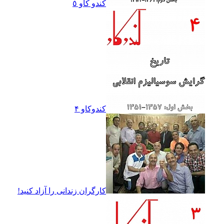
کندو کاو ٥
کندوکاو ۴
کارگران زندانى را آزاد کنيد!