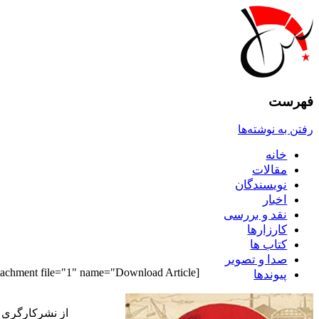
فهرست
رفتن به نوشته‌ها
خانه
مقالات
نويسندگان
اخبار
نقد و بررسى
کارزارها
کتاب ها
صدا و تصوير
[pdf_attachment file="1" name="Download Article"]
پيوندها
از نشرکارگرى