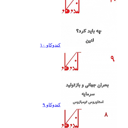
کندوکاو ١٠
کندوکاو ٩