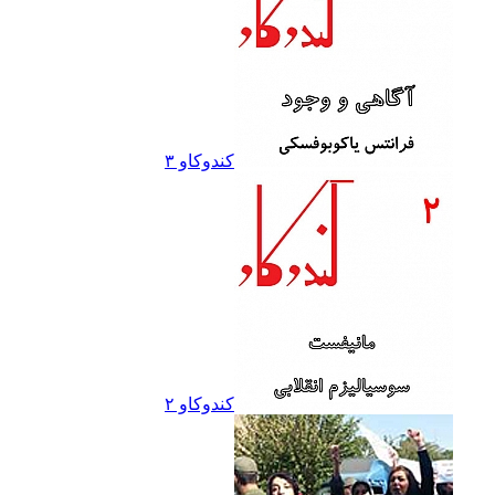
کندوکاو ۳
کندوکاو ۲