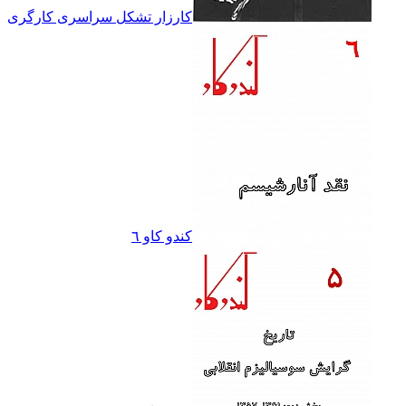
کارزار تشکل سراسرى کارگرى
کندو کاو ٦