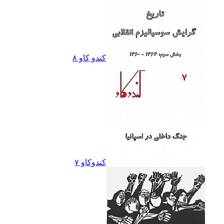
کندو کاو ٨
کندوکاو ۷