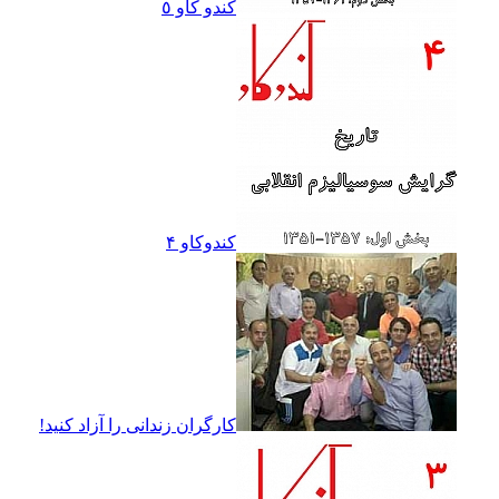
کندو کاو ٥
کندوکاو ۴
کارگران زندانى را آزاد کنيد!