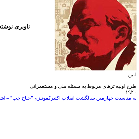
ناوبری نوشته
لنين
طرح اوليه تزهاى مربوط به مسئله ملى و مستعمراتى
۱۹۲۰
به مناسبت چهارمين سالگشت انقلاب اکتبر
کمونيزم "جناح چپ" – آشف