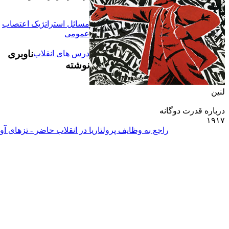
مسائل استراتژیک اعتصاب
عمومی
ناوبری
درس هاى انقلاب
نوشته
لنين
درباره قدرت دوگانه
۱۹۱۷
راجع به وظايف پرولتاريا در انقلاب حاضر - تزهاى آو