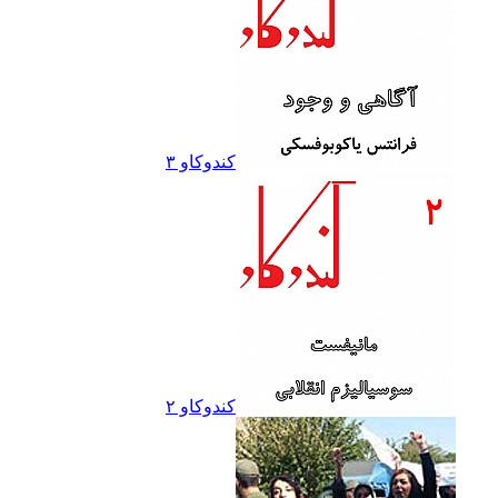
کندوکاو ۳
کندوکاو ۲