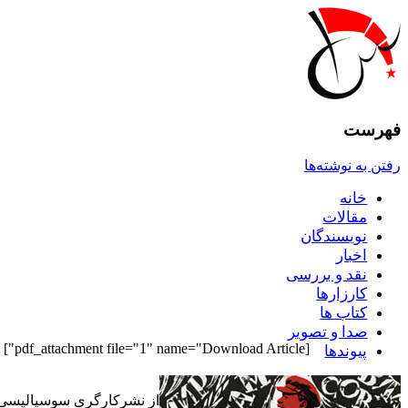
فهرست
رفتن به نوشته‌ها
خانه
مقالات
نويسندگان
اخبار
نقد و بررسى
کارزارها
کتاب ها
صدا و تصوير
[pdf_attachment file="1" name="Download Article"]
پيوندها
از نشرکارگرى سوسياليس