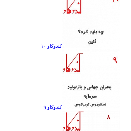
کندوکاو ١٠
کندوکاو ٩