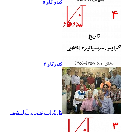
کندو کاو ٥
کندوکاو ۴
کارگران زندانى را آزاد کنيد!