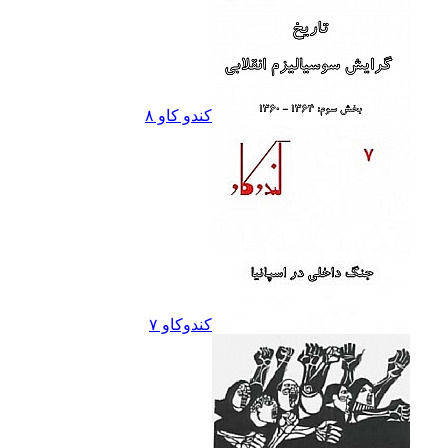
کندو کاو ٨
کندوکاو ۷