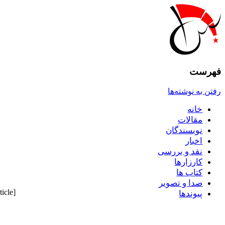
فهرست
رفتن به نوشته‌ها
خانه
مقالات
نويسندگان
اخبار
نقد و بررسى
کارزارها
کتاب ها
صدا و تصوير
[pdf_attachment file="1" name="Download Article"]
پيوندها