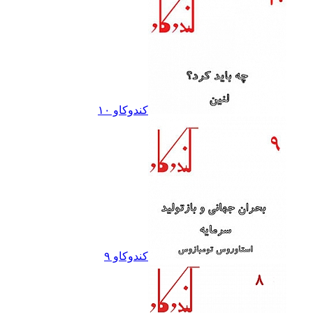
کندوکاو ١٠
کندوکاو ٩