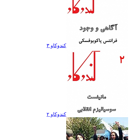
کندوکاو ۳
کندوکاو ۲