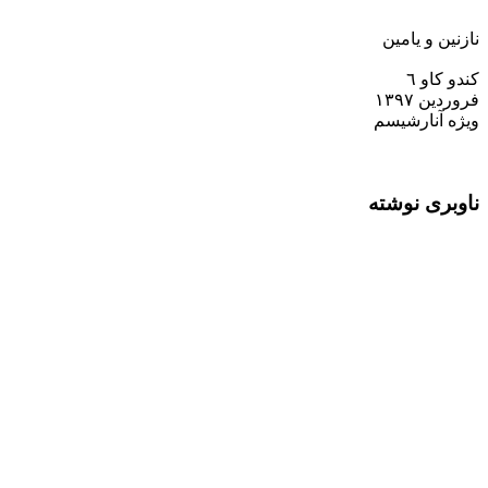
نازنین و یامین
کندو کاو ٦
فروردين ۱۳۹٧
ويژه آنارشيسم
ناوبری نوشته