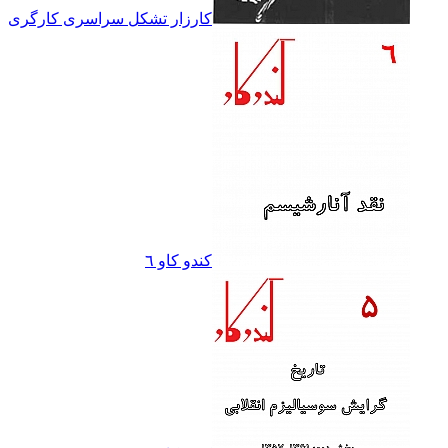
کارزار تشکل سراسرى کارگرى
کندو کاو ٦