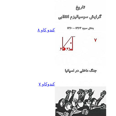
کندو کاو ٨
کندوکاو ۷