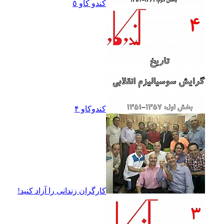
کندو کاو ٥
کندوکاو ۴
کارگران زندانى را آزاد کنيد!