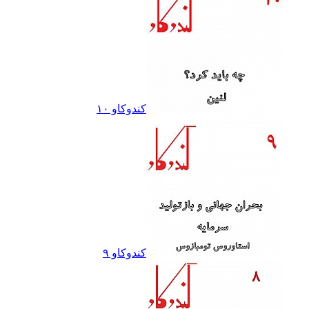
کندوکاو ١٠
کندوکاو ٩