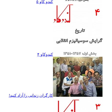
کندو کاو ٥
کندوکاو ۴
کارگران زندانى را آزاد کنيد!