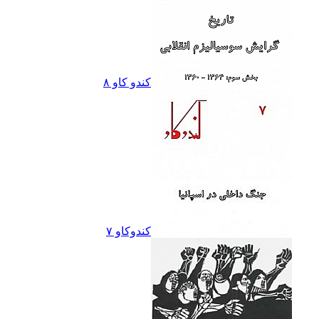
کندو کاو ٨
کندوکاو ۷