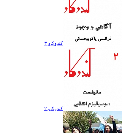
کندوکاو ۳
کندوکاو ۲