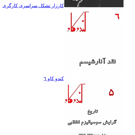
کارزار تشکل سراسرى کارگرى
کندو کاو ٦