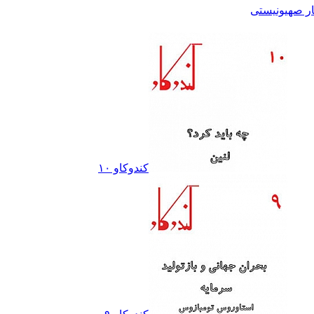
ار صهیونیستی
کندوکاو ١٠