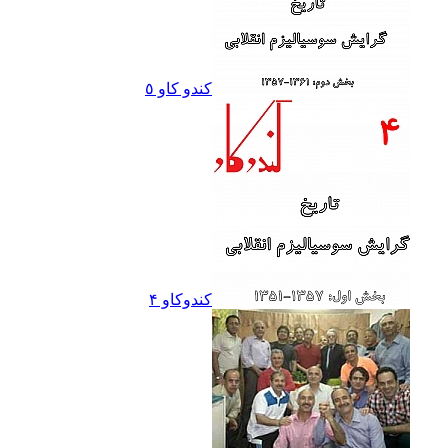
کندو کاو ٥
کندوکاو ۴