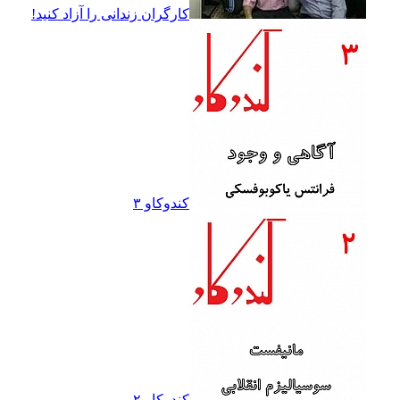
کارگران زندانى را آزاد کنيد!
کندوکاو ۳
کندوکاو ۲