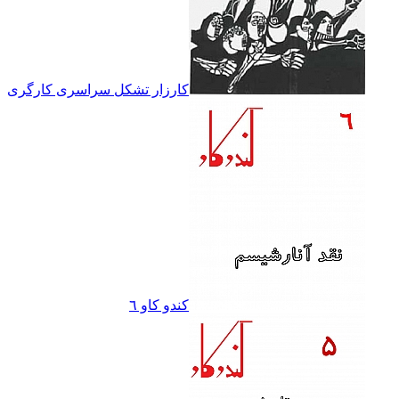
کارزار تشکل سراسرى کارگرى
کندو کاو ٦