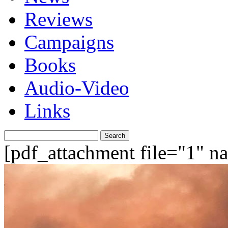
Reviews
Campaigns
Books
Audio-Video
Links
Search
for:
[pdf_attachment file="1" 