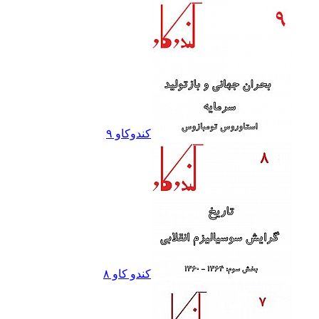
کندوکاو ٩
کندو کاو ٨