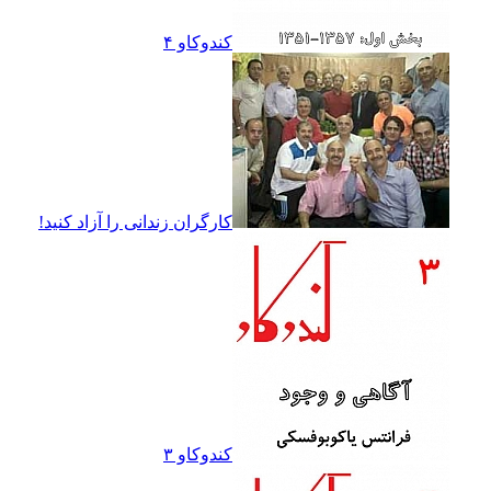
کندوکاو ۴
کارگران زندانى را آزاد کنيد!
کندوکاو ۳