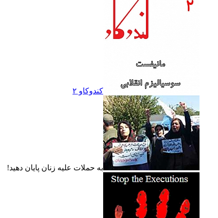
کندوکاو ۲
به حملات عليه زنان پايان دهيد!