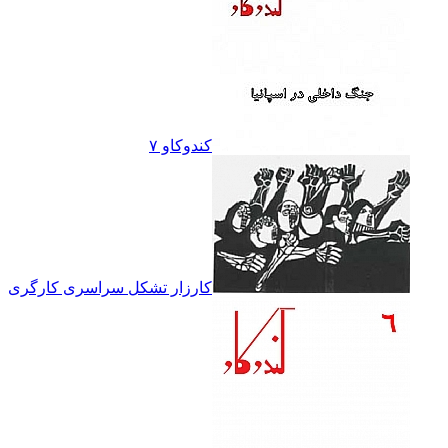
کندوکاو ۷
کارزار تشکل سراسرى کارگرى