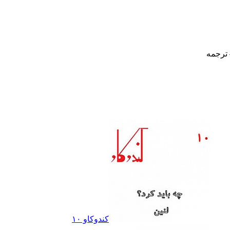
 ترجمه
کندوکاو ١٠