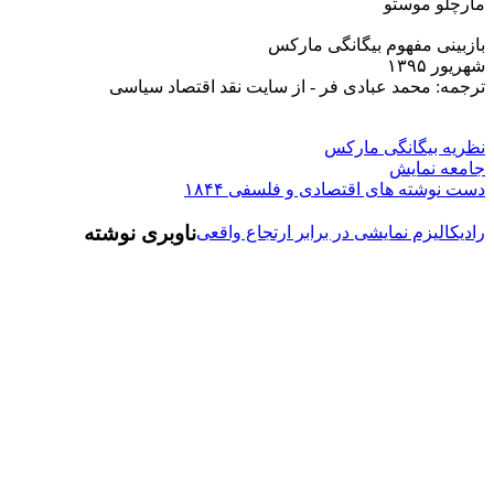
مارچلو موستو
بازبینی مفهوم بیگانگی مارکس
شهريور ۱۳۹۵
ترجمه: محمد عبادی فر - از سايت نقد اقتصاد سياسى
نظريه بيگانگى مارکس
جامعه نمايش
دست نوشته هاى اقتصادى و فلسفى ۱۸۴۴
ناوبری نوشته
رادیکاليزم نمايشى در برابر ارتجاع واقعى