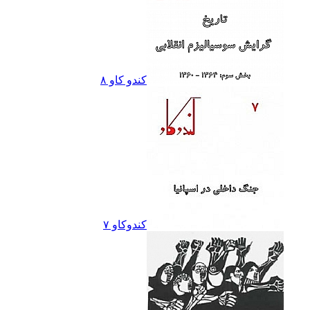
کندو کاو ٨
کندوکاو ۷