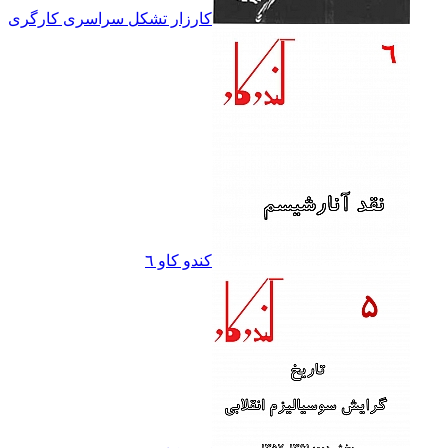
کارزار تشکل سراسرى کارگرى
کندو کاو ٦