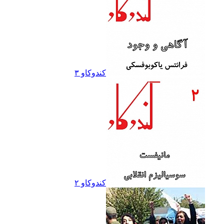
کندوکاو ۳
کندوکاو ۲