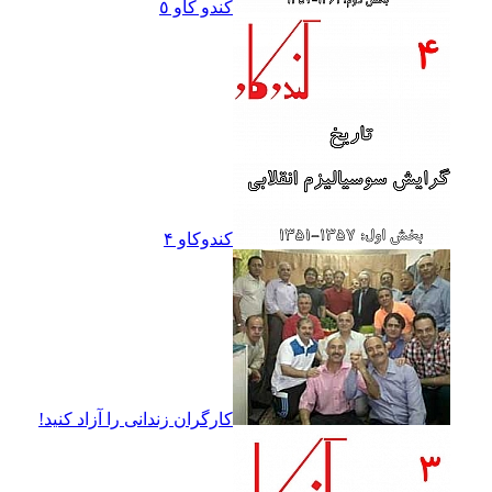
کندو کاو ٥
کندوکاو ۴
کارگران زندانى را آزاد کنيد!