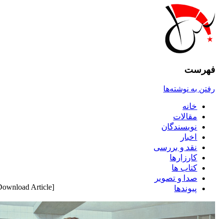
فهرست
رفتن به نوشته‌ها
خانه
مقالات
نويسندگان
اخبار
نقد و بررسى
کارزارها
کتاب ها
صدا و تصوير
[pdf_attachment file="1" name="Download Article"]
پيوندها