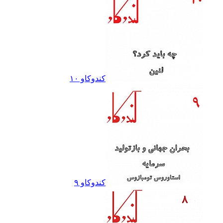
کندوکاو ١٠
کندوکاو ٩