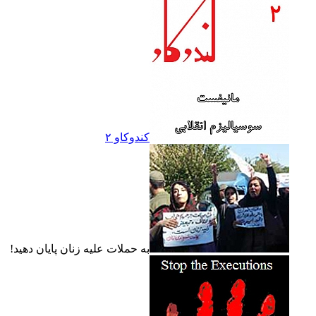
کندوکاو ۲
به حملات عليه زنان پايان دهيد!