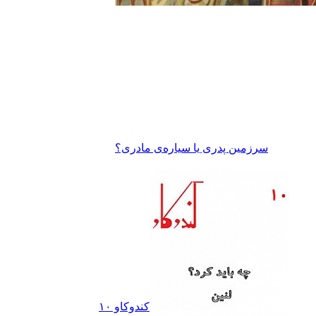
سرزمین پدری یا سیاره‌ی مادری؟
کندوکاو ١٠