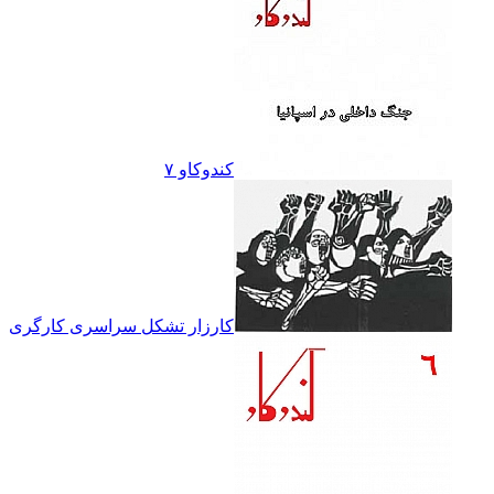
کندوکاو ۷
کارزار تشکل سراسرى کارگرى