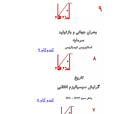
کندوکاو ٩
کندو کاو ٨