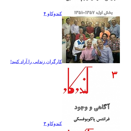
کندوکاو ۴
کارگران زندانى را آزاد کنيد!
کندوکاو ۳