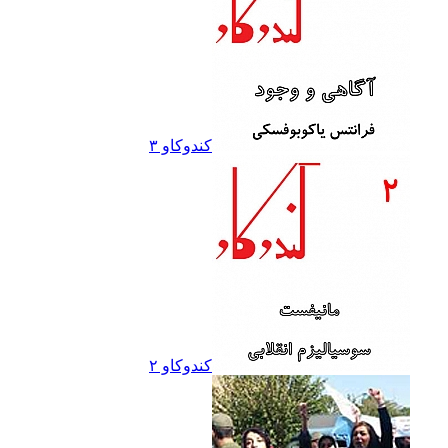
کندوکاو ۳
کندوکاو ۲