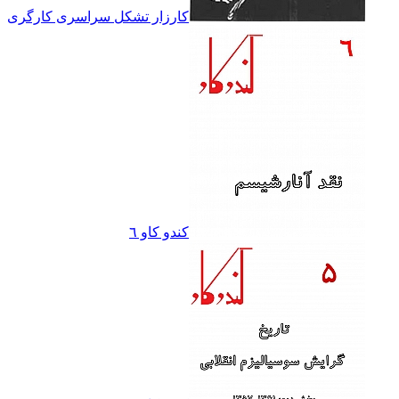
کارزار تشکل سراسرى کارگرى
کندو کاو ٦