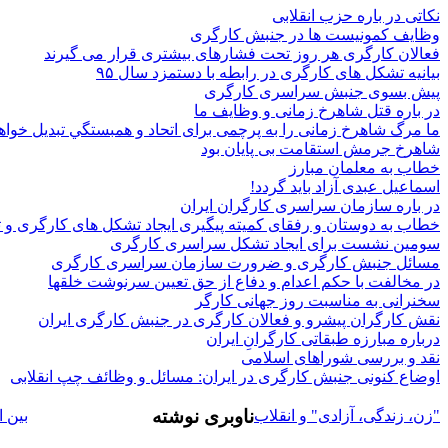
نکاتى در باره حزب انقلابى
وظايف کمونيست ها در جنبش کارگرى
فعالان کارگری هر روز تحت فشارهای بیشتری قرار می گیرند
بیانیه تشکل های کارگری در رابطه با دستمزد سال ۹۵
پيش بسوى جنبش سراسرى کارگرى
در باره قتل شاهرخ زمانى و وظايف ما
ما مرگ شاهرخ زمانی را به پرچمی برای اتحاد و همبستگي تبدیل خواه
شاهرخ جرمش استقامت بی پایان بود
خطاب به معلمان مبارز
اسماعيل عبدى آزاد بايد گردد!
در باره سازمان سراسرى کارگران ايران
خطاب به دوستان و رفقای کميته پيگيری ايجاد تشکل ھای کارگری و 
سومين نشست براى ايجاد تشكل سراسرى كارگرى
مسائل جنبش کارگرى و ضرورت سازمان سراسرى کارگرى
در مخالفت با حکم اعدام و دفاع از حق تعيين سرنوشت خلقھا
سخنرانی به مناسبت روز جهانی کارگر
نقش كارگران پیشرو و فعالان كارگری در جنبش كارگری ایران
درباره مبارزه طبقاتی کارگرانِ ایران
نقد و بررسى شوراهاى اسلامى
اوضاع کنونى جنبش کارگرى در ايران: مسائل و وظائف چپ انقلابى
ناوبری نوشته
"زن، زندگى، آزادى" و انقلاب
بين 