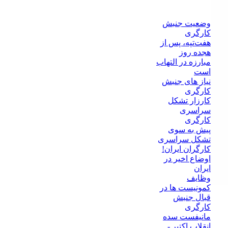
وضعيت جنبش
کارگرى
هفت‌تپه، پس از
هجده روز
مبارزه در التهاب
است
نیاز های جنبش
کارگری
کارزار تشکل
سراسرى
کارگرى
پیش به سوی
تشکل سراسری
کارگران ایران!
اوضاع اخیر در
ایران
وظايف
کمونيست ها در
قبال جنبش
کارگرى
مانيفست سده
انقلاب اکتبر -