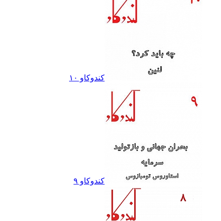
کندوکاو ١٠
کندوکاو ٩