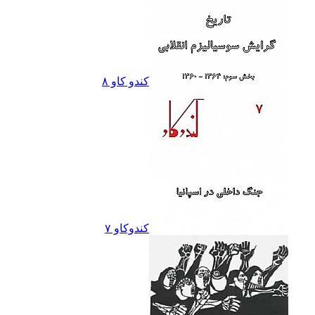
کندو کاو ٨
کندوکاو ۷