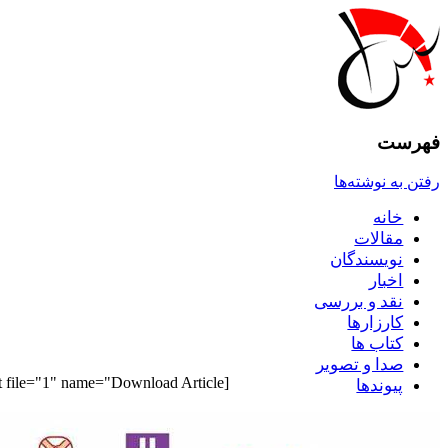
فهرست
رفتن به نوشته‌ها
خانه
مقالات
نويسندگان
اخبار
نقد و بررسى
کارزارها
کتاب ها
صدا و تصوير
[pdf_attachment file="1" name="Download Article"]
پيوندها