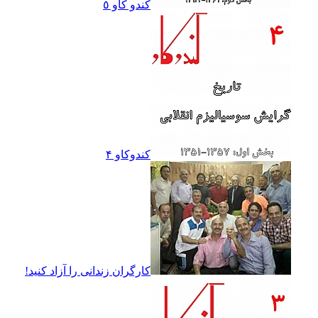
کندو کاو ٥
کندوکاو ۴
کارگران زندانى را آزاد کنيد!