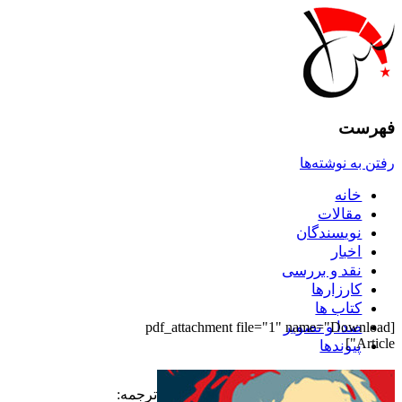
فهرست
رفتن به نوشته‌ها
خانه
مقالات
نويسندگان
اخبار
نقد و بررسى
کارزارها
کتاب ها
صدا و تصوير
[pdf_attachment file="1" name="Download
Article"]
پيوندها
ترجمه: