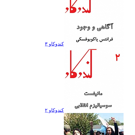
کندوکاو ۳
کندوکاو ۲