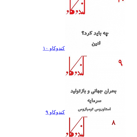
کندوکاو ١٠
کندوکاو ٩