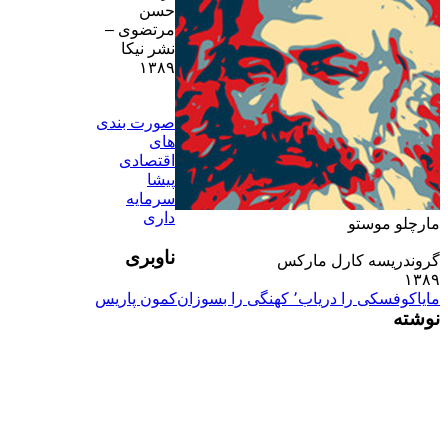
حسن
مرتضوى
–
نشر نيکا
۱۳۸۹
صورت بندى
هاى
اقتصادى
پيشا
سرمايه
دارى
مارچلو موستو
ناوبری
گروندريسه کارل مارکس
۱۳۸۹
ماياکوفسکى را درياب٬ کهنگى را بسوزان
کمون پاريس
نوشته