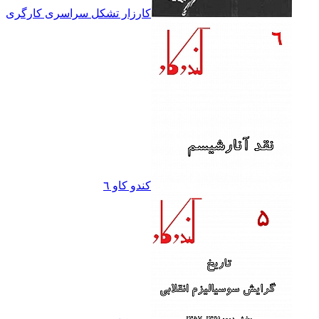
کارزار تشکل سراسرى کارگرى
کندو کاو ٦