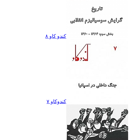
کندو کاو ٨
کندوکاو ۷