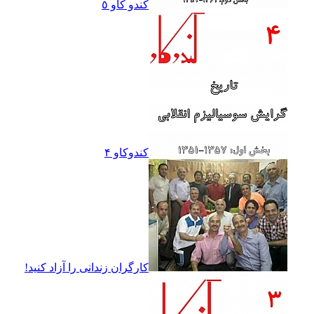
کندو کاو ٥
کندوکاو ۴
کارگران زندانى را آزاد کنيد!