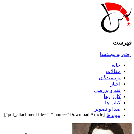
فهرست
رفتن به نوشته‌ها
خانه
مقالات
نويسندگان
اخبار
نقد و بررسى
کارزارها
کتاب ها
صدا و تصوير
[pdf_attachment file="1" name="Download Article"]
پيوندها