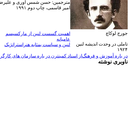
مترجمين: حسن شمس آورى و عليرضا
امير قاسمى، چاپ دوم ۱۹۹۱
جورج لوکاچ
اهميت گسست لنين از ماركسيسم
عاميانه
تاملى در وحدت انديشه لنين
لنین و سیاست بمثابه هنراستراتژیک
۱۹۲۴
در باره آموزش و فرهنگ
از اسناد کمينترن در باره سازمان هاى کارگر
ناوبری نوشته