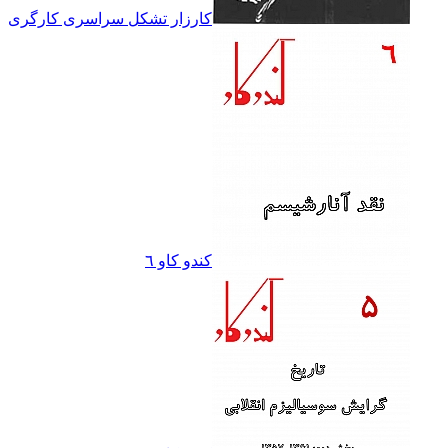
کارزار تشکل سراسرى کارگرى
کندو کاو ٦