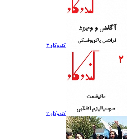
کندوکاو ۳
کندوکاو ۲