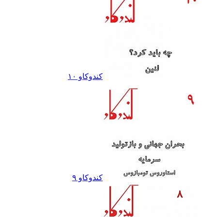
کندوکاو ١٠
کندوکاو ٩