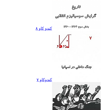
کندو کاو ٨
کندوکاو ۷