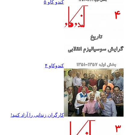
کندو کاو ٥
کندوکاو ۴
کارگران زندانى را آزاد کنيد!