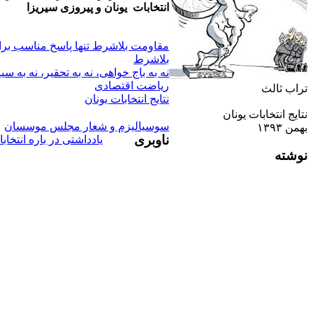
انتخابات يونان و پيروزى سيريزا
مقاومت بلاشرط تنها پاسخ مناسب برا
بلاشرط
نه به باج خواهی، نه به تحقیر، نه به س
ریاضت اقتصادی
تراب ثالث
نتايج انتخابات يونان
نتايج انتخابات يونان
سوسياليزم و شعار مجلس موسسان
بهمن ۱۳۹۳
ناوبری
يادداشتى در باره انتخاب
نوشته