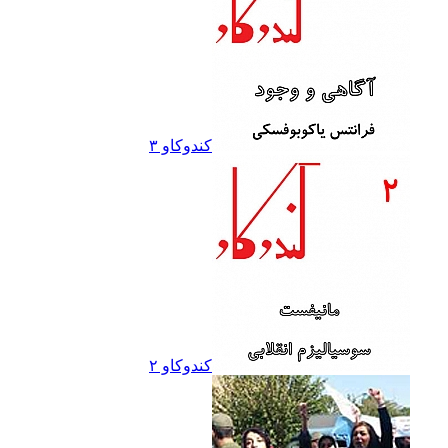
کندوکاو ۳
کندوکاو ۲