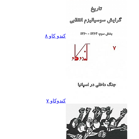
کندو کاو ٨
کندوکاو ۷