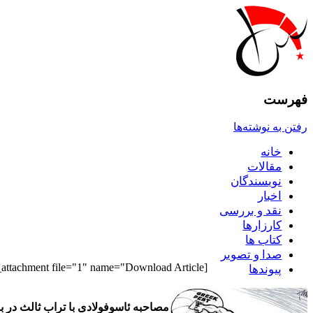
فهرست
رفتن به نوشته‌ها
خانه
مقالات
نويسندگان
اخبار
نقد و بررسى
کارزارها
کتاب ها
صدا و تصوير
[pdf_attachment file="1" name="Download Article"]
پيوندها
مصاحبه ئاسوفولادى با تراب ثالث در بار