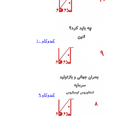
کندوکاو ١٠
کندوکاو ٩