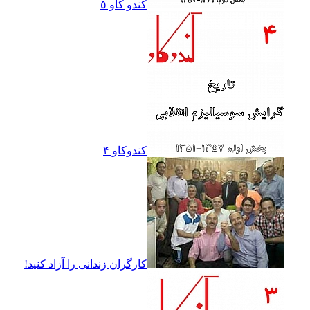
کندو کاو ٥
کندوکاو ۴
کارگران زندانى را آزاد کنيد!