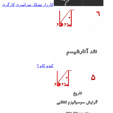
کارزار تشکل سراسرى کارگرى
کندو کاو ٦