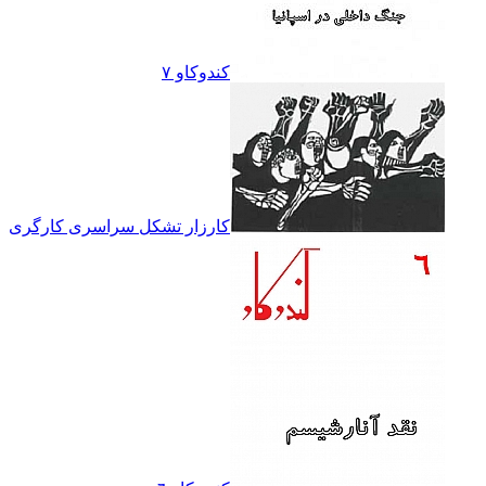
کندوکاو ۷
کارزار تشکل سراسرى کارگرى