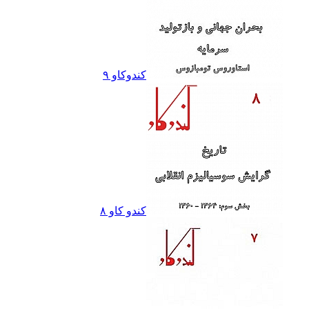
کندوکاو ٩
کندو کاو ٨