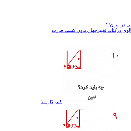
 در ایران!؟
لوی درکتاب تغییرجهان بدون کسب قدرت
کندوکاو ١٠