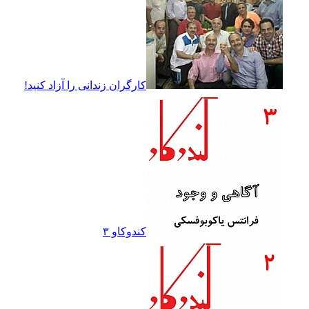
کارگران زندانى را آزاد کنيد!
کندوکاو ۳