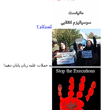
کندوکاو ۲
به حملات عليه زنان پايان دهيد!