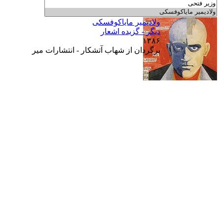
ولاديمير ماياکوفسکی
ديگر - گزيده اشعار
۱۳۸۶
برگردان از شهاب آتشکار - انتشارات میر