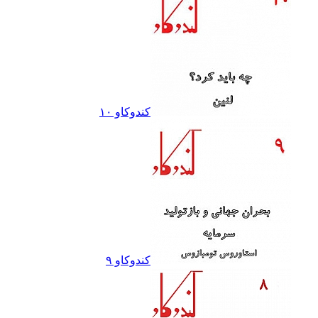
کندوکاو ١٠
کندوکاو ٩