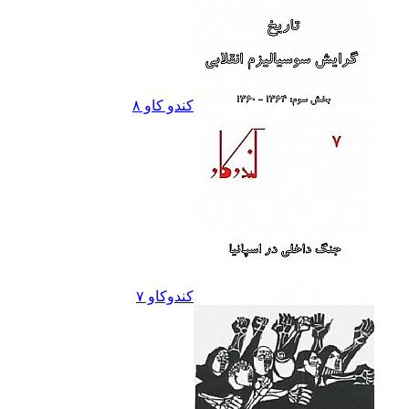
کندو کاو ٨
کندوکاو ۷