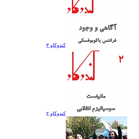
کندوکاو ۳
کندوکاو ۲