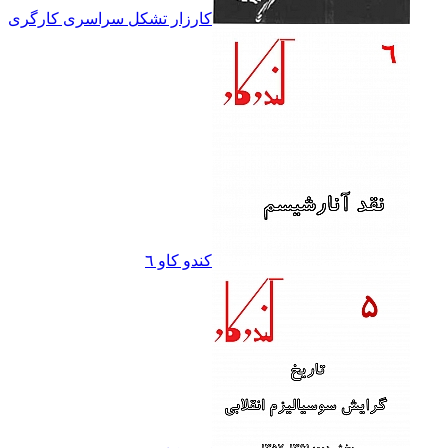
کارزار تشکل سراسرى کارگرى
کندو کاو ٦