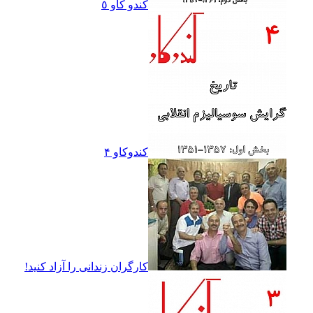
کندو کاو ٥
کندوکاو ۴
کارگران زندانى را آزاد کنيد!