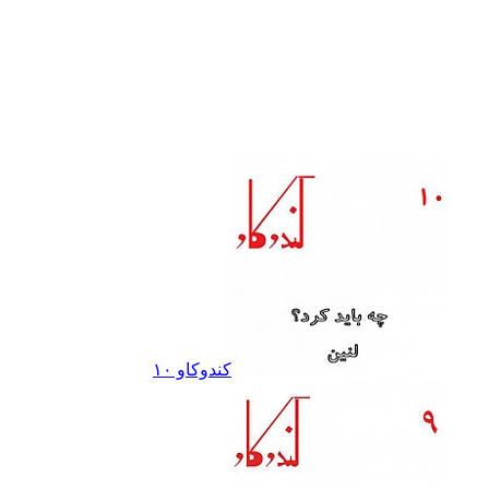
کندوکاو ١٠