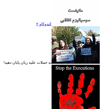
کندوکاو ۲
به حملات عليه زنان پايان دهيد!