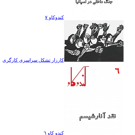
کندوکاو ۷
کارزار تشکل سراسرى کارگرى
کندو کاو ٦