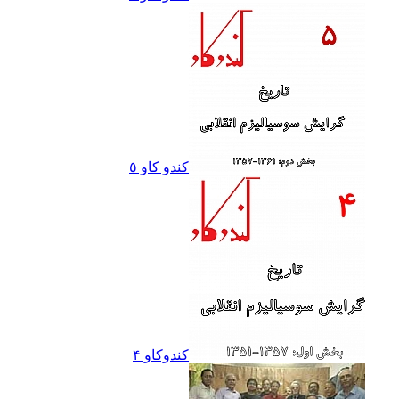
کندو کاو ٥
کندوکاو ۴