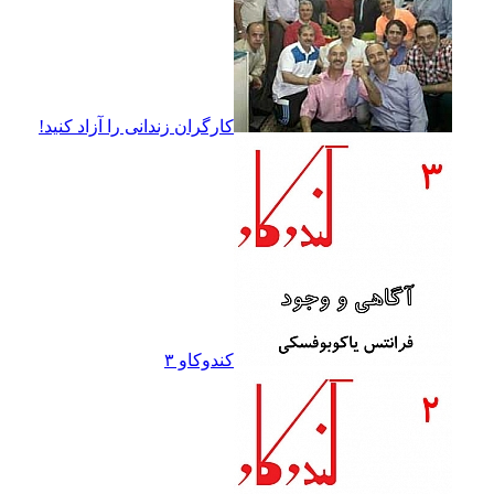
کارگران زندانى را آزاد کنيد!
کندوکاو ۳