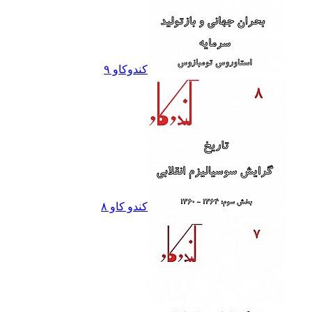
کندوکاو ٩
کندو کاو ٨