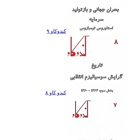
کندوکاو ٩
کندو کاو ٨