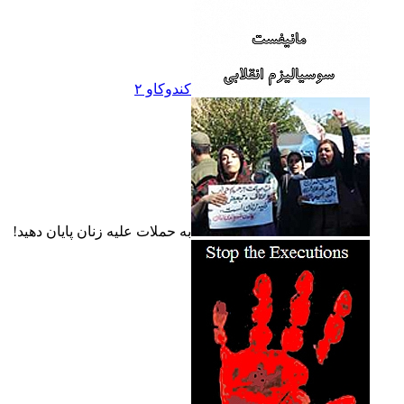
کندوکاو ۲
به حملات عليه زنان پايان دهيد!