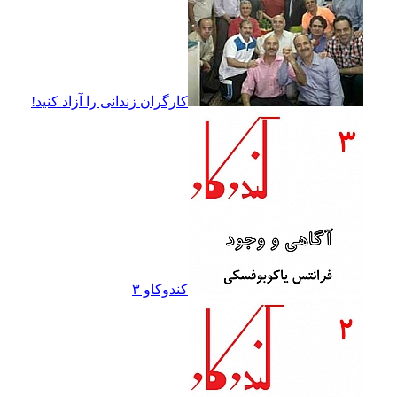
کارگران زندانى را آزاد کنيد!
کندوکاو ۳