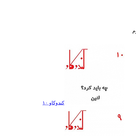
م
کندوکاو ١٠