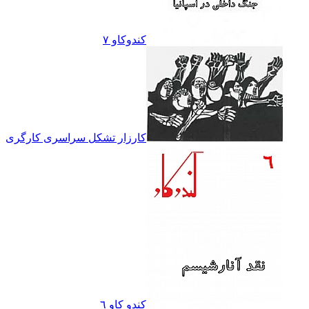
کندوکاو ۷
کارزار تشکل سراسرى کارگرى
کندو کاو ٦