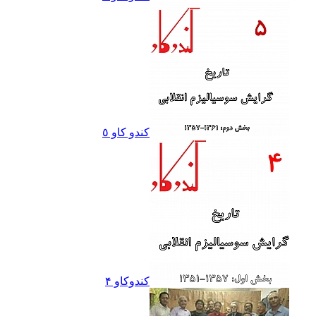
کندو کاو ٥
کندوکاو ۴