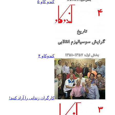
کندو کاو ٥
کندوکاو ۴
کارگران زندانى را آزاد کنيد!