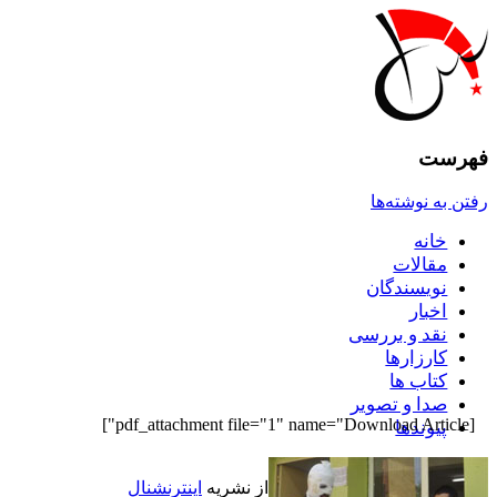
فهرست
رفتن به نوشته‌ها
خانه
مقالات
نويسندگان
اخبار
نقد و بررسى
کارزارها
کتاب ها
صدا و تصوير
[pdf_attachment file="1" name="Download Article"]
پيوندها
از نشريه
اينترنشنال