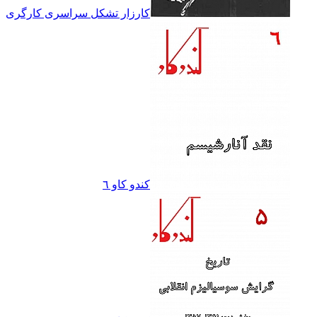
کارزار تشکل سراسرى کارگرى
کندو کاو ٦