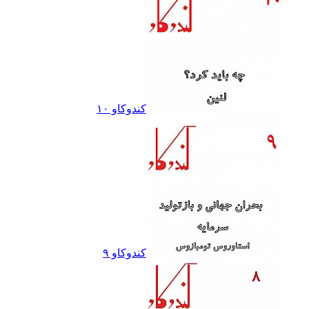
کندوکاو ١٠
کندوکاو ٩