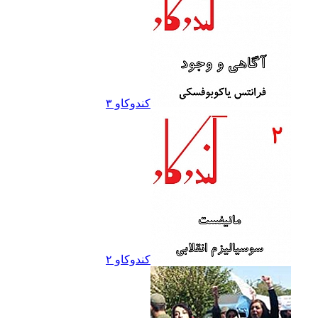
کندوکاو ۳
کندوکاو ۲