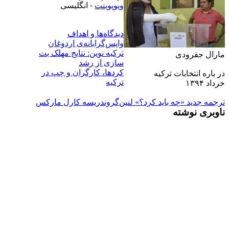
ويوپوينت
-
انگليسى
دیدگاه‌ها و اهداف
واپس‌گرایانه‌ی اردوغان
ترکيه نوين: نتايج مهلک بت
مارال جفرودى
سازى از رشد
کردها، کارگران و چپ در
در باره انتخابات ترکيه
ترکيه
خرداد ۱۳۹۴
ترجمه جديد «چه باید کرد؟» لنين
گروندريسه کارل مارکس
ناوبری نوشته