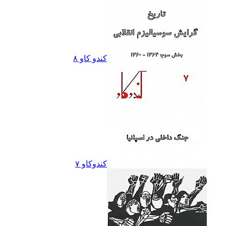
کندو کاو ٨
کندوکاو ۷