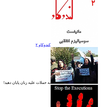
کندوکاو ۲
به حملات عليه زنان پايان دهيد!