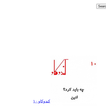
کندوکاو ١٠