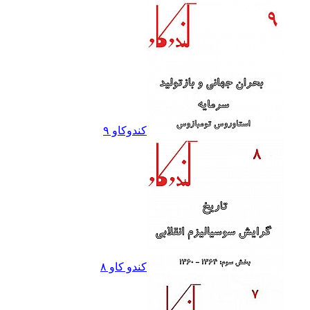
کندوکاو ٩
کندو کاو ٨