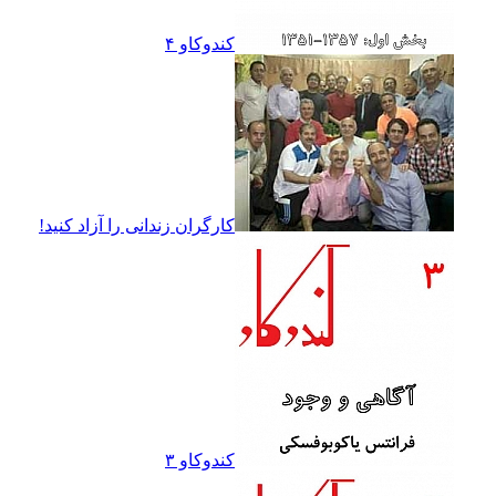
کندوکاو ۴
کارگران زندانى را آزاد کنيد!
کندوکاو ۳