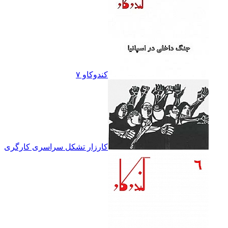
کندوکاو ۷
کارزار تشکل سراسرى کارگرى