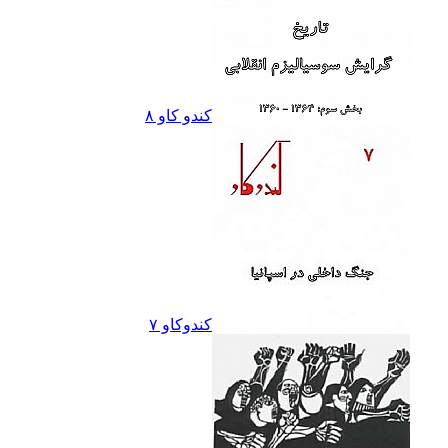
کندو کاو ٨
کندوکاو ۷