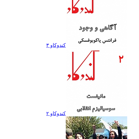
کندوکاو ۳
کندوکاو ۲