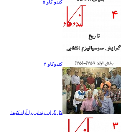
کندو کاو ٥
کندوکاو ۴
کارگران زندانى را آزاد کنيد!