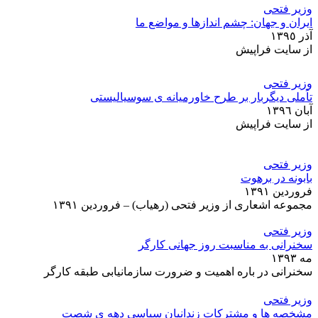
وزیر فتحی
ایران و جهان: چشم اندازها و مواضع ما
آذر ١٣٩٥
از سايت فراپيش
وزیر فتحی
تاًملی دیگربار بر طرح خاورمیانه ی سوسیالیستی
آبان ١٣٩٦
از سايت فراپيش
وزیر فتحی
بابونه در برهوت
فروردين ۱۳۹۱
مجموعه اشعارى از وزير فتحى (رهياب) – فروردين ۱۳۹۱
وزیر فتحی
سخنرانی به مناسبت روز جهانی کارگر
مه ۱۳۹۳
سخنرانی در باره اهميت و ضرورت سازمانيابى طبقه کارگر
وزیر فتحی
مشخصه ها و مشترکات زندانیان سیاسی دهه ی شصت