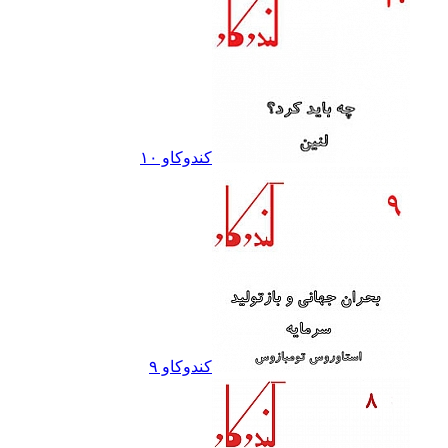
کندوکاو ١٠
کندوکاو ٩