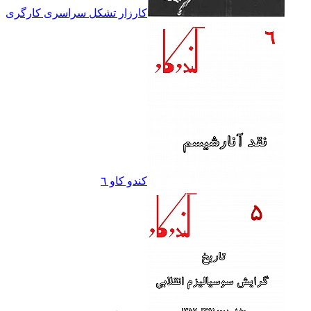
کارزار تشکل سراسرى کارگرى
کندو کاو ٦