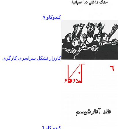
کندوکاو ۷
کارزار تشکل سراسرى کارگرى
کندو کاو ٦