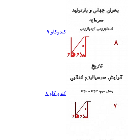
کندوکاو ٩
کندو کاو ٨