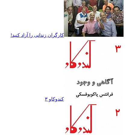
کارگران زندانى را آزاد کنيد!
کندوکاو ۳