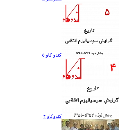
کندو کاو ٥
کندوکاو ۴