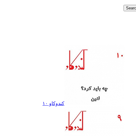
کندوکاو ١٠