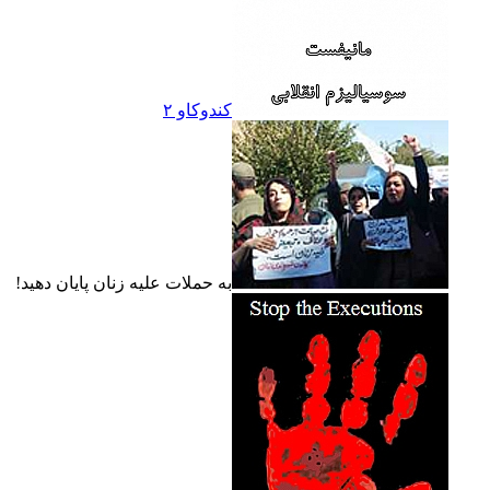
کندوکاو ۲
به حملات عليه زنان پايان دهيد!