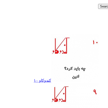
کندوکاو ١٠