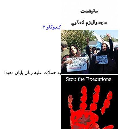
کندوکاو ۲
به حملات عليه زنان پايان دهيد!