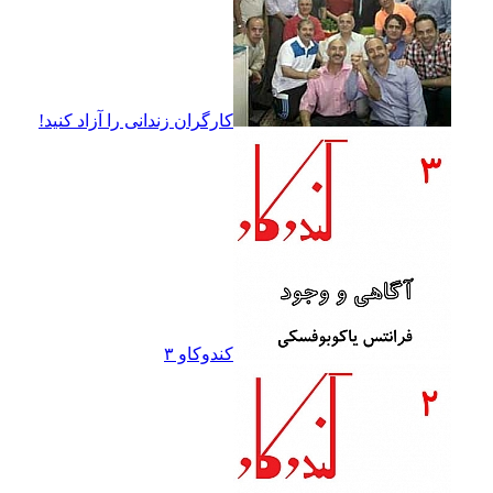
کارگران زندانى را آزاد کنيد!
کندوکاو ۳