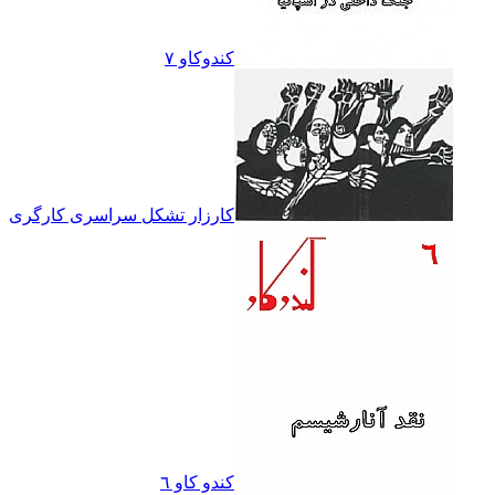
کندوکاو ۷
کارزار تشکل سراسرى کارگرى
کندو کاو ٦