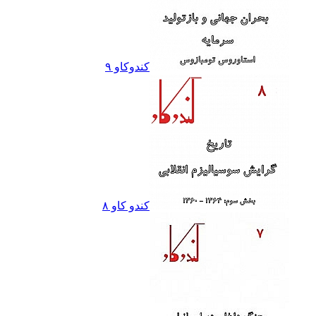
کندوکاو ٩
کندو کاو ٨