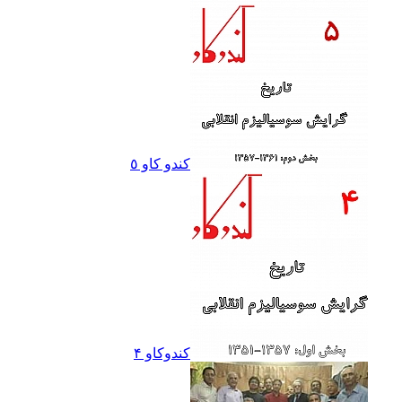
کندو کاو ٥
کندوکاو ۴