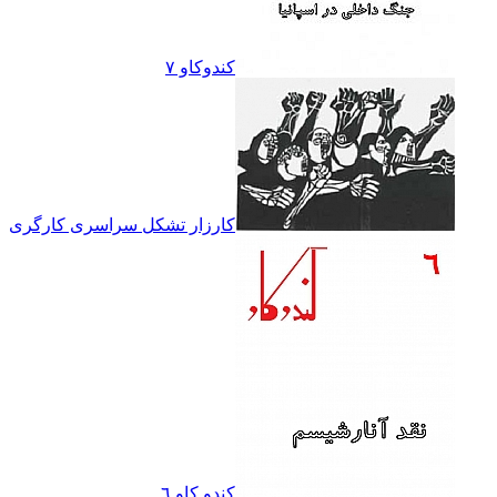
کندوکاو ۷
کارزار تشکل سراسرى کارگرى
کندو کاو ٦