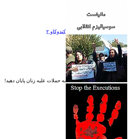
کندوکاو ۲
به حملات عليه زنان پايان دهيد!