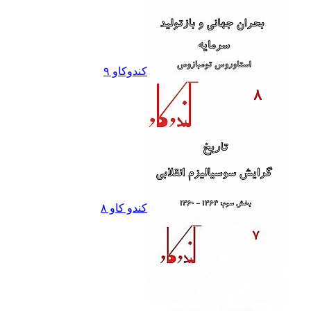
کندوکاو ٩
کندو کاو ٨