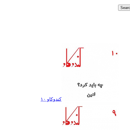
کندوکاو ١٠