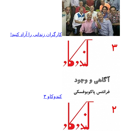
کارگران زندانى را آزاد کنيد!
کندوکاو ۳