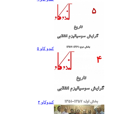
کندو کاو ٥
کندوکاو ۴