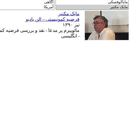
مايک مکنير
فرضيه کمونيستى – الن باديو
تير ۱۳۹۰
- انگليسى