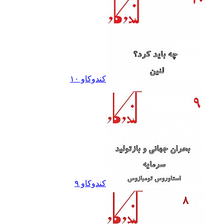
کندوکاو ١٠
کندوکاو ٩