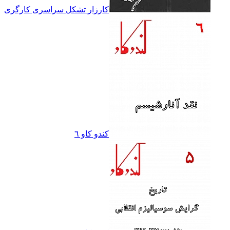
کارزار تشکل سراسرى کارگرى
کندو کاو ٦