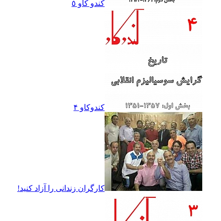
کندو کاو ٥
کندوکاو ۴
کارگران زندانى را آزاد کنيد!