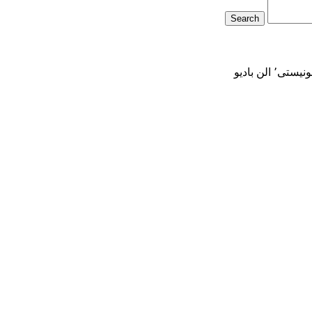
مائوييزم پر مدعا - نقد و بررسى فرضيه کمونيستى٬ الن باديو