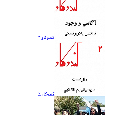
کندوکاو ۳
کندوکاو ۲