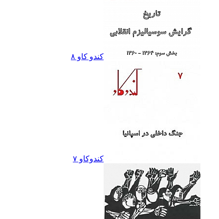
کندو کاو ٨
کندوکاو ۷