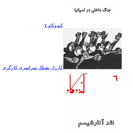
کندوکاو ۷
کارزار تشکل سراسرى کارگرى