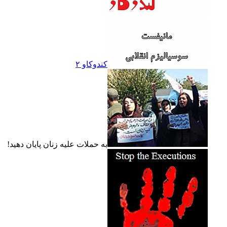
کندوکاو ۲
به حملات عليه زنان پايان دهيد!