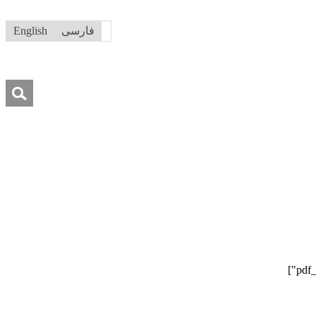
فارسی
English
جستجو
برای:
درباره ما
تماس با ما
کمک به ما