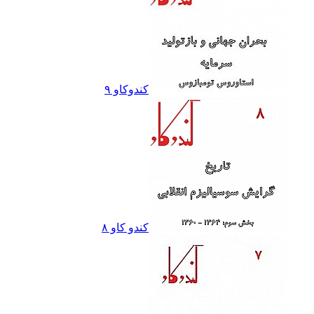
کندوکاو ٩
کندو کاو ٨