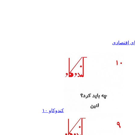
اى اقتصادى
کندوکاو ١٠