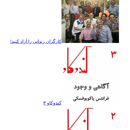
کارگران زندانى را آزاد کنيد!
کندوکاو ۳