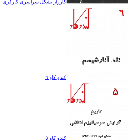
کارزار تشکل سراسرى کارگرى
کندو کاو ٦
کندو کاو ٥