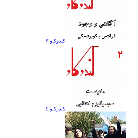
کندوکاو ۳
کندوکاو ۲