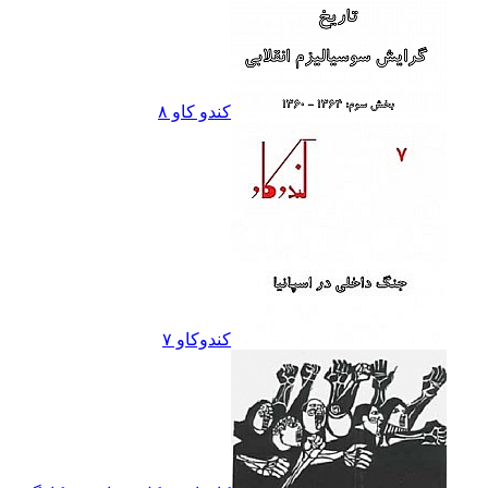
کندو کاو ٨
کندوکاو ۷