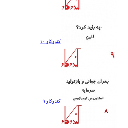
کندوکاو ١٠
کندوکاو ٩