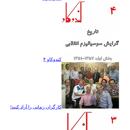
کندوکاو ۴
کارگران زندانى را آزاد کنيد!