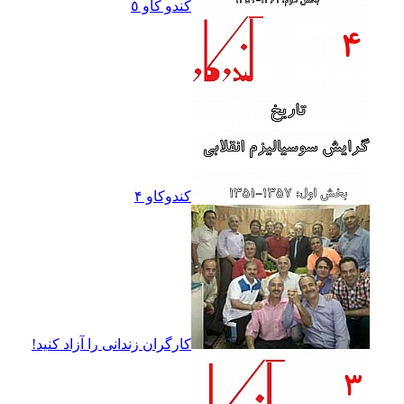
کندو کاو ٥
کندوکاو ۴
کارگران زندانى را آزاد کنيد!