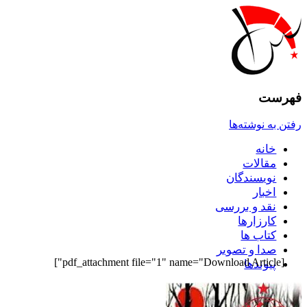
فهرست
رفتن به نوشته‌ها
خانه
مقالات
نويسندگان
اخبار
نقد و بررسى
کارزارها
کتاب ها
صدا و تصوير
[pdf_attachment file="1" name="Download Article"]
پيوندها