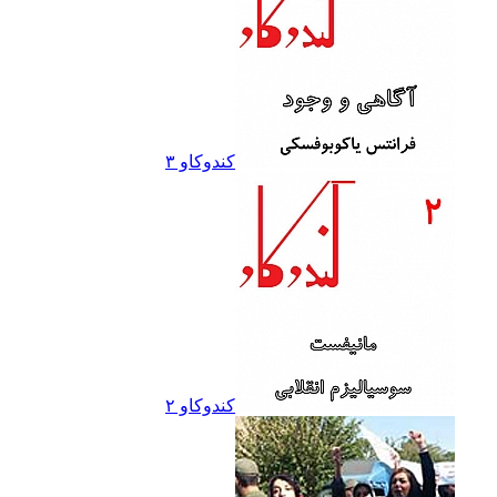
کندوکاو ۳
کندوکاو ۲