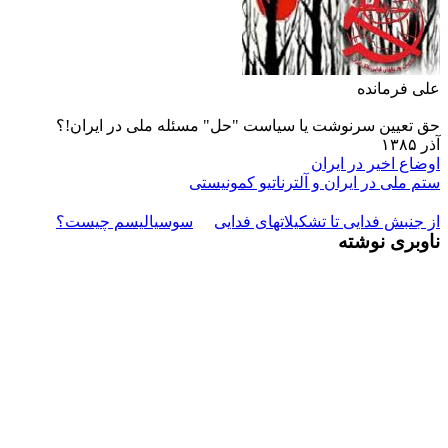
علی فرمانده
حق تعیین سرنوشت یا سیاست "حل" مسئله ملی در ایران!؟
آذر ۱۳۸۵
اوضاع اخیر در ایران
ستم ملى در ايران و آلترناتيو کمونيستى
از جنبش فدایی تا تشکیلاتهای فدایی
سوسیالیسم چیست؟
ناوبری نوشته