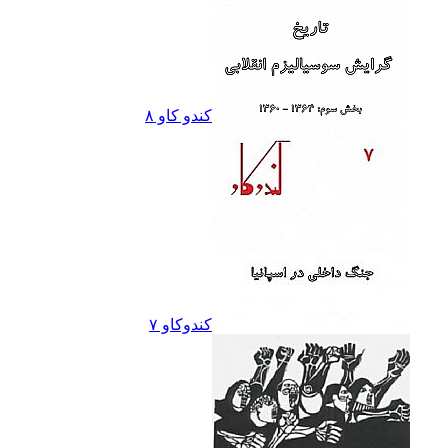
کندو کاو ٨
کندوکاو ۷