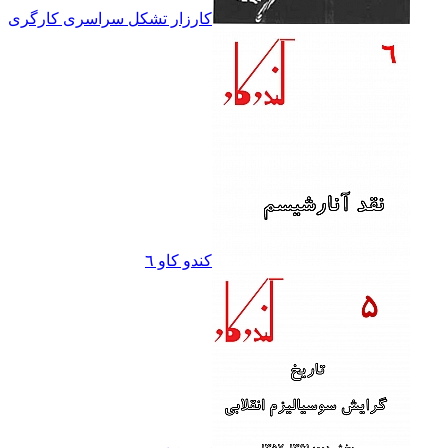
کارزار تشکل سراسرى کارگرى
کندو کاو ٦