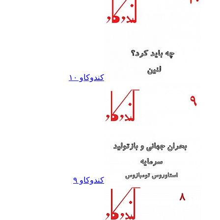
کندوکاو ١٠
کندوکاو ٩