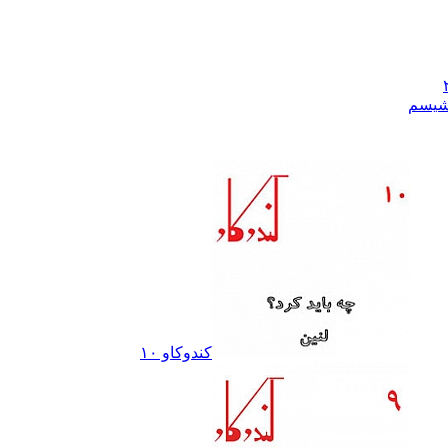
رشيسم
کندوکاو ١٠