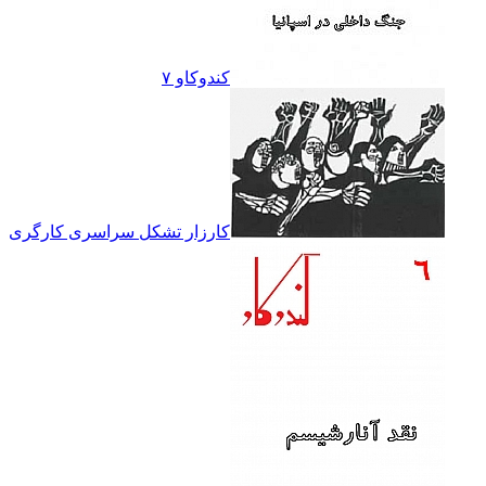
کندوکاو ۷
کارزار تشکل سراسرى کارگرى