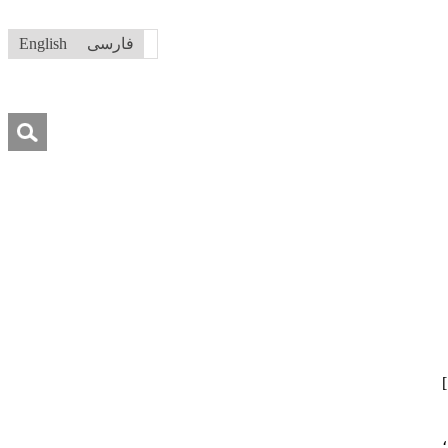
فارسی
English
جستجو
برای:
درباره ما
تماس با ما
کمک به ما