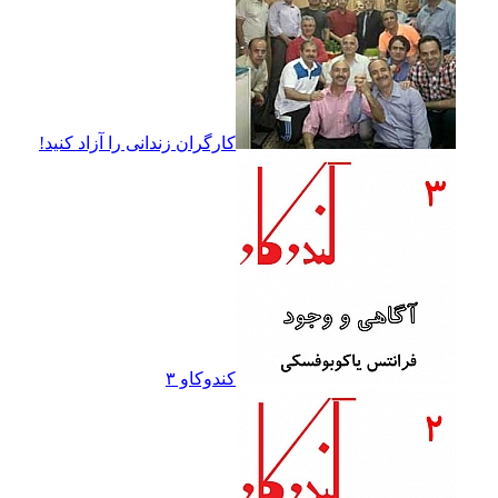
کارگران زندانى را آزاد کنيد!
کندوکاو ۳