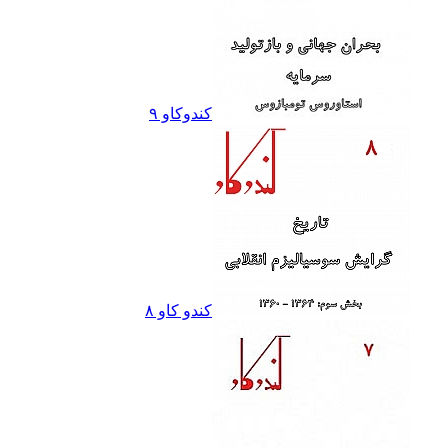
کندوکاو ٩
کندو کاو ٨