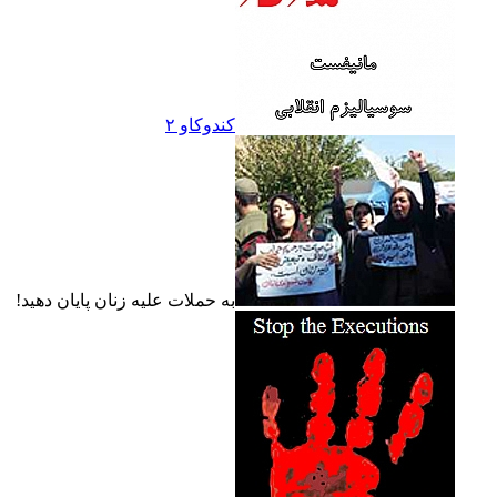
کندوکاو ۲
به حملات عليه زنان پايان دهيد!