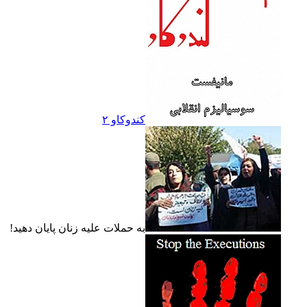
کندوکاو ۲
به حملات عليه زنان پايان دهيد!