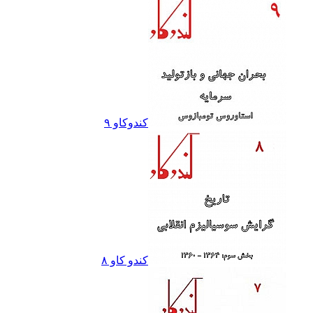
کندوکاو ٩
کندو کاو ٨