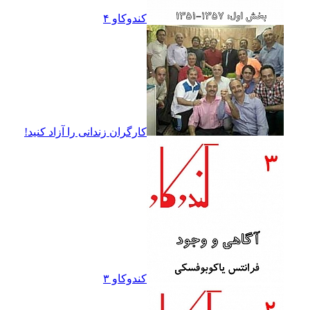
کندوکاو ۴
کارگران زندانى را آزاد کنيد!
کندوکاو ۳