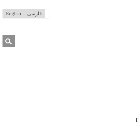
فارسی
English
جستجو
برای:
درباره ما
تماس با ما
کمک به ما