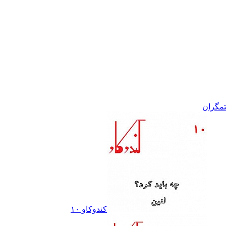
مگران
کندوکاو ١٠