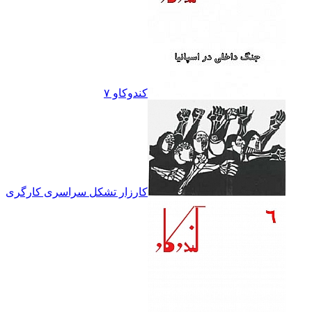
کندوکاو ۷
کارزار تشکل سراسرى کارگرى