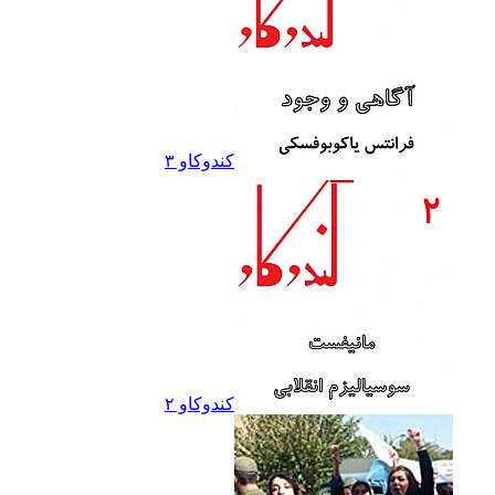
کندوکاو ۳
کندوکاو ۲