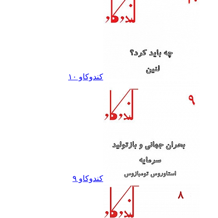
کندوکاو ١٠
کندوکاو ٩