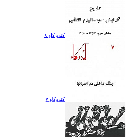
کندو کاو ٨
کندوکاو ۷