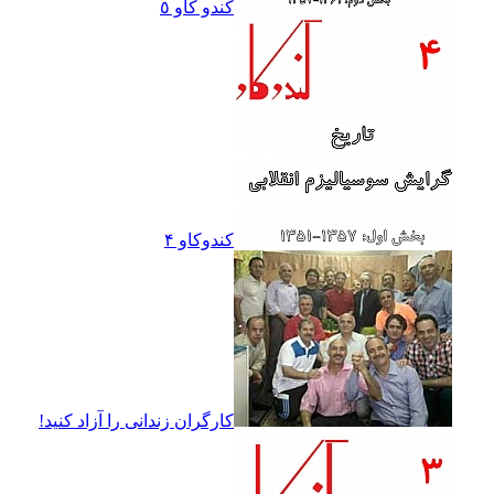
کندو کاو ٥
کندوکاو ۴
کارگران زندانى را آزاد کنيد!