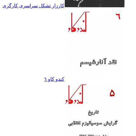
کارزار تشکل سراسرى کارگرى
کندو کاو ٦