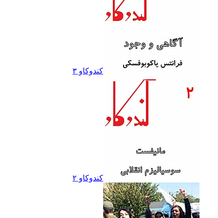
کندوکاو ۳
کندوکاو ۲