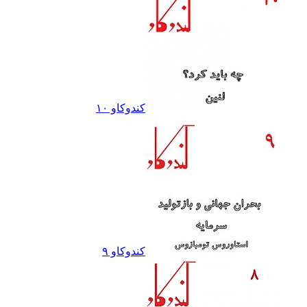
کندوکاو ١٠
کندوکاو ٩