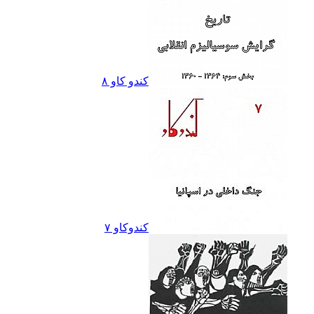
کندو کاو ٨
کندوکاو ۷