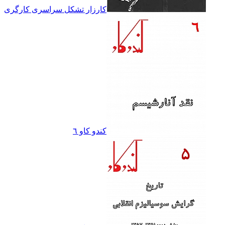
کارزار تشکل سراسرى کارگرى
کندو کاو ٦