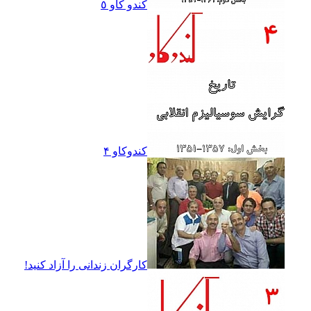
کندو کاو ٥
کندوکاو ۴
کارگران زندانى را آزاد کنيد!