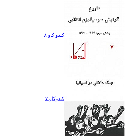
کندو کاو ٨
کندوکاو ۷