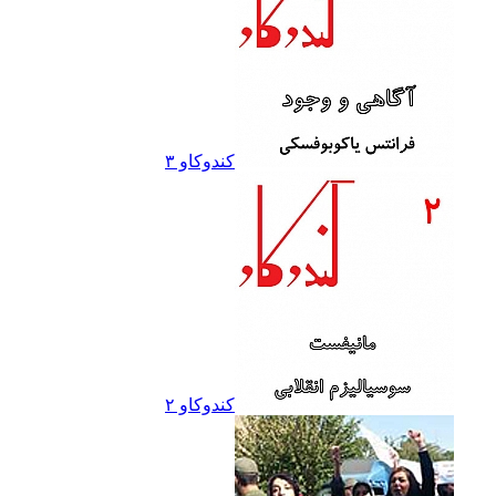
کندوکاو ۳
کندوکاو ۲