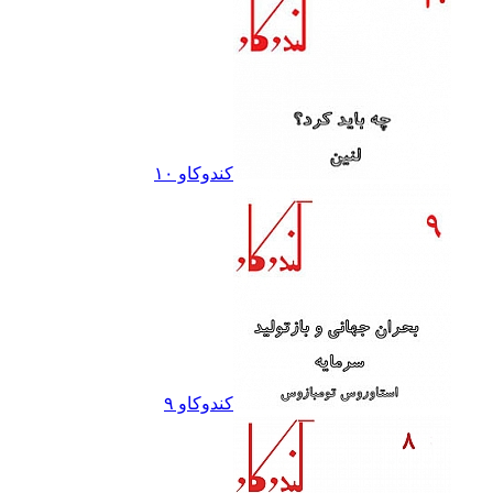
کندوکاو ١٠
کندوکاو ٩