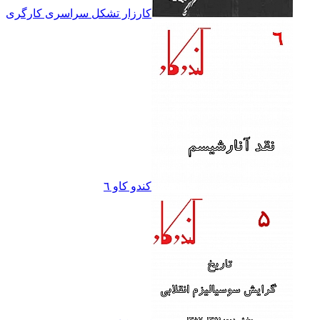
کارزار تشکل سراسرى کارگرى
کندو کاو ٦