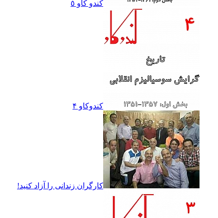
کندو کاو ٥
کندوکاو ۴
کارگران زندانى را آزاد کنيد!