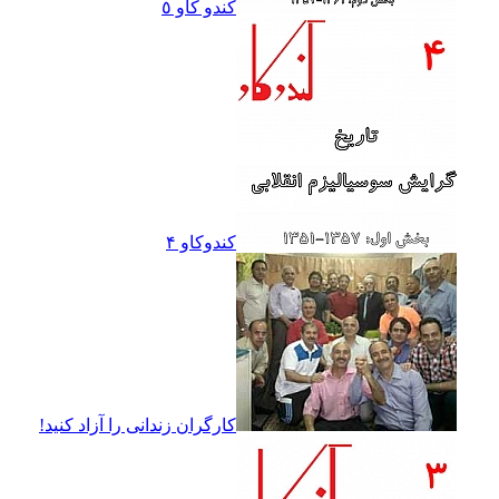
کندو کاو ٥
کندوکاو ۴
کارگران زندانى را آزاد کنيد!