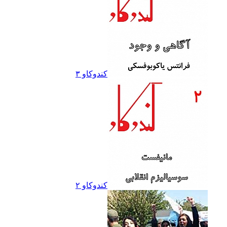
کندوکاو ۳
کندوکاو ۲