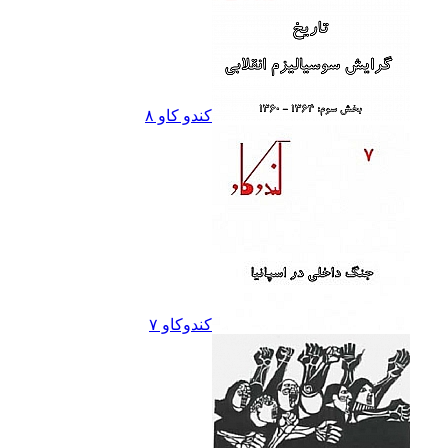
کندو کاو ٨
کندوکاو ۷