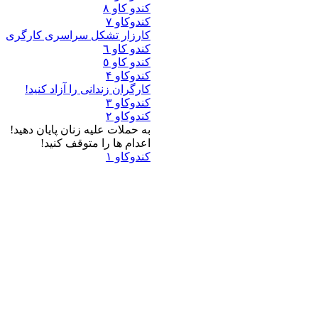
کندو کاو ٨
کندوکاو ۷
کارزار تشکل سراسرى کارگرى
کندو کاو ٦
کندو کاو ٥
کندوکاو ۴
کارگران زندانى را آزاد کنيد!
کندوکاو ۳
کندوکاو ۲
به حملات عليه زنان پايان دهيد!
اعدام ها را متوقف کنيد!
کندوکاو ۱