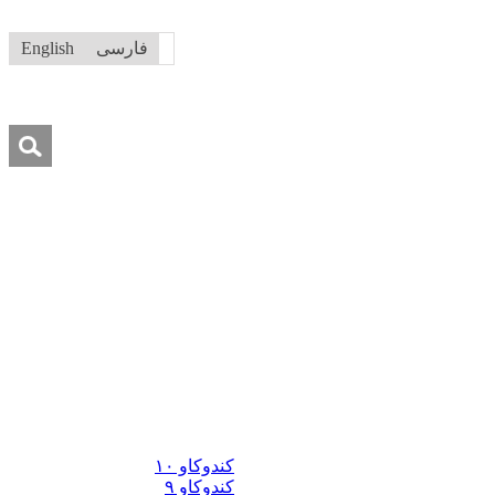
فارسی
English
جستجو
برای:
کندوکاو ١٠
ماس با ما
کمک به ما
کندوکاو ٩