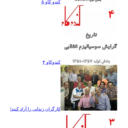
کندو کاو ٥
کندوکاو ۴
کارگران زندانى را آزاد کنيد!