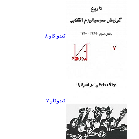
کندو کاو ٨
کندوکاو ۷