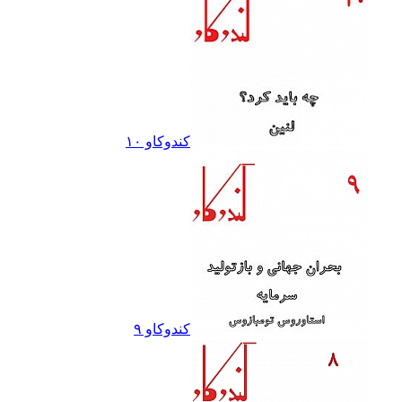
کندوکاو ١٠
کندوکاو ٩