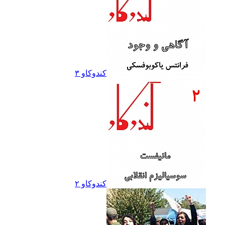
کندوکاو ۳
کندوکاو ۲