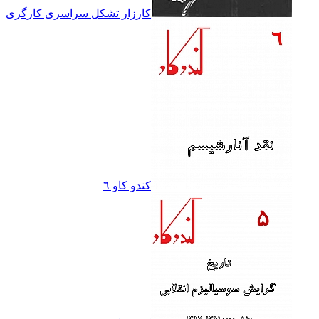
کارزار تشکل سراسرى کارگرى
کندو کاو ٦