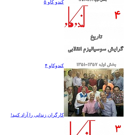
کندو کاو ٥
کندوکاو ۴
کارگران زندانى را آزاد کنيد!