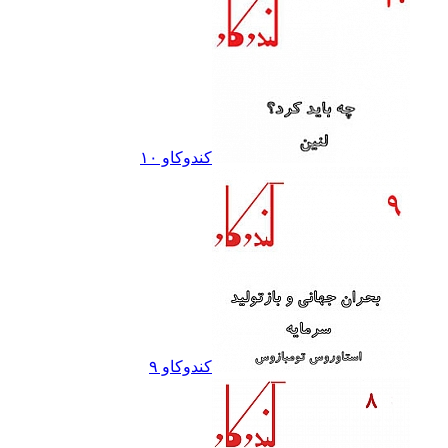
کندوکاو ١٠
کندوکاو ٩