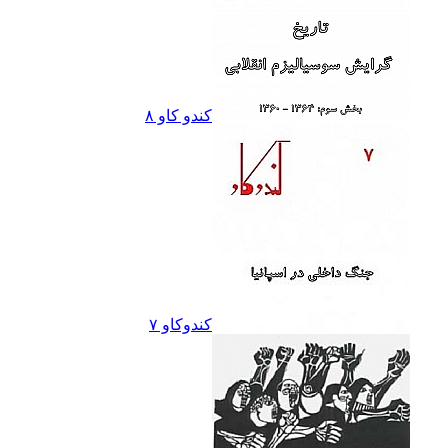
کندو کاو ٨
کندوکاو ۷