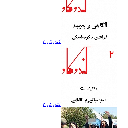
کندوکاو ۳
کندوکاو ۲